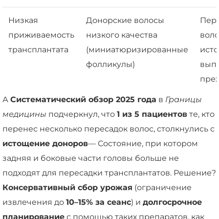
Низкая
Донорские волосы
Пер
приживаемость
низкого качества
вол
трансплантата
(миниатюризированные
исто
фолликулы)
вып
пре
А
Систематический обзор 2025 года
в
Границы
медицины
подчеркнул, что
1 из 5 пациентов
те, кто
перенес несколько пересадок волос, столкнулись с
истощение доноров
— Состояние, при котором
задняя и боковые части головы больше не
подходят для пересадки трансплантатов. Решение?
Консервативный сбор урожая
(ограничение
извлечения до
10–15% за сеанс
) и
долгосрочное
планирование
с помощью таких препаратов, как