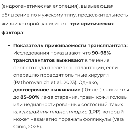
(андрогенетическая алопеция), вызывающая
облысение по мужскому типу, продолжительность
жизни которой зависит от...
три критических
фактора
:
Показатель приживаемости трансплантата:
Исследования показывают, что
90–98%
трансплантатов выживают
в течение
первого года после трансплантации, если
операцию проводят опытные хирурги
(Pathomvanich et al., 2023). Однако,
долгосрочное выживание
(10+ лет) снижается
до
85–90%
из-за старения, травм кожи головы
или недиагностированных состояний, таких
как
лишайник планопиларис
(LPP), который
может незаметно поражать фолликулы (Vera
Clinic, 2026).