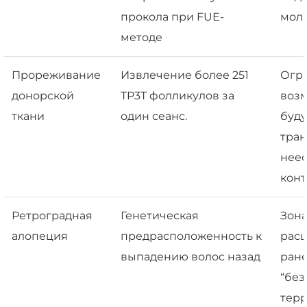
прокола при FUE-
моль
методе
Прореживание
Извлечение более 251
Огр
донорской
TP3T фолликулов за
воз
ткани
один сеанс.
буд
тран
нее
конт
Ретроградная
Генетическая
Зона
алопеция
предрасположенность к
рас
выпадению волос назад
ран
“без
терр