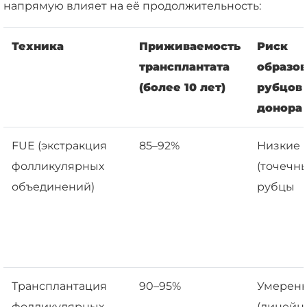
напрямую влияет на её продолжительность:
Техника
Приживаемость
Риск
трансплантата
образо
(более 10 лет)
рубцов 
донора
FUE (экстракция
85–92%
Низкие
фолликулярных
(точечн
объединений)
рубцы
Трансплантация
90–95%
Умерен
фолликулярных
(линейн