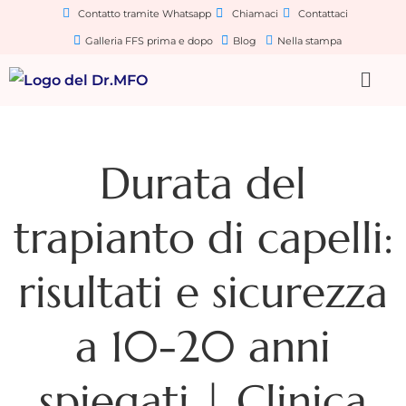
Contatto tramite Whatsapp
Chiamaci
Contattaci
Galleria FFS prima e dopo
Blog
Nella stampa
Durata del
trapianto di capelli:
risultati e sicurezza
a 10-20 anni
spiegati | Clinica