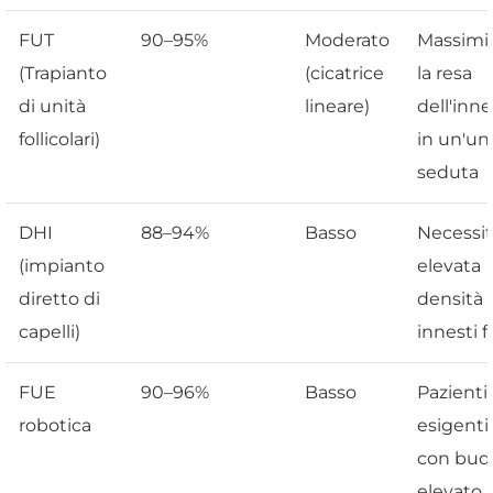
FUT
90–95%
Moderato
Massimi
(Trapianto
(cicatrice
la resa
di unità
lineare)
dell'inn
follicolari)
in un'un
seduta
DHI
88–94%
Basso
Necessit
(impianto
elevata
diretto di
densità 
capelli)
innesti fr
FUE
90–96%
Basso
Pazienti
robotica
esigenti
con bud
elevato