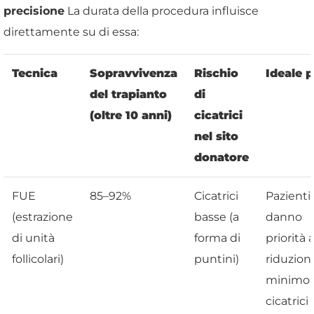
precisione
La durata della procedura influisce
direttamente su di essa:
Tecnica
Sopravvivenza
Rischio
Ideale p
del trapianto
di
(oltre 10 anni)
cicatrici
nel sito
donatore
FUE
85–92%
Cicatrici
Pazienti
(estrazione
basse (a
danno
di unità
forma di
priorità a
follicolari)
puntini)
riduzione
minimo 
cicatrici