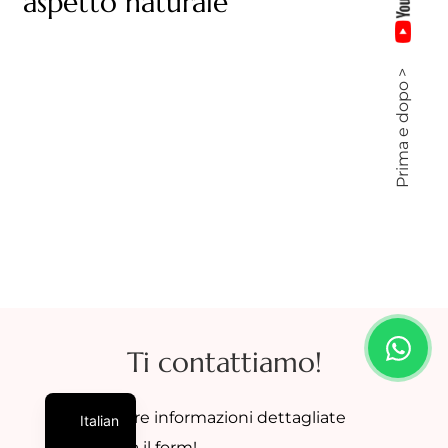
aspetto naturale
Prima e dopo >
Ti contattiamo!
Per avere informazioni dettagliate
Italian
compila il form!