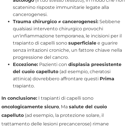
autologo
(il tuo stesso tessuto), in modo che non
scatenino risposte immunitarie legate alla
cancerogenesi.
Trauma chirurgico ≠ cancerogenesi:
Sebbene
qualsiasi intervento chirurgico provochi
un'infiammazione temporanea, le incisioni per il
trapianto di capelli sono
superficiale
e guarire
senza irritazioni croniche, un fattore chiave nella
progressione del cancro.
Eccezione:
Pazienti con
displasia preesistente
del cuoio capelluto
(ad esempio, cheratosi
attinica) dovrebbero affrontare questi
Prima
trapianto.
In conclusione:
I trapianti di capelli sono
oncologicamente sicuro
, Ma
salute del cuoio
capelluto
(ad esempio, la protezione solare, il
trattamento delle lesioni precancerose) rimane