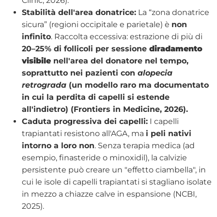
Clinic, 2026).
Stabilità dell'area donatrice:
La “zona donatrice
sicura” (regioni occipitale e parietale) è
non
infinito
. Raccolta eccessiva: estrazione di più di
20–25% di follicoli per sessione
diradamento
visibile
nell'area del donatore nel tempo,
soprattutto nei pazienti con
alopecia
retrograda
(un modello raro ma documentato
in cui la perdita di capelli si estende
all'indietro) (Frontiers in Medicine, 2026).
Caduta progressiva dei capelli:
I capelli
trapiantati resistono all'AGA, ma
i peli nativi
intorno a loro non
. Senza terapia medica (ad
esempio, finasteride o minoxidil), la calvizie
persistente può creare un "effetto ciambella", in
cui le isole di capelli trapiantati si stagliano isolate
in mezzo a chiazze calve in espansione (NCBI,
2025).