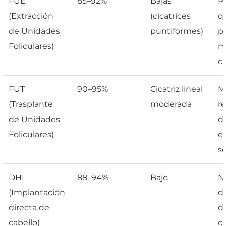
FUE
85–92%
Bajas
P
(Extracción
(cicatrices
q
de Unidades
puntiformes)
pr
Foliculares)
m
ci
FUT
90–95%
Cicatriz lineal
M
(Trasplante
moderada
r
de Unidades
de
Foliculares)
e
se
DHI
88–94%
Bajo
N
(Implantación
de
directa de
d
cabello)
co