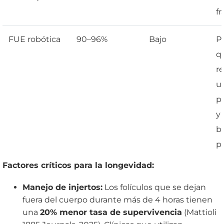
fr
FUE robótica
90–96%
Bajo
P
q
r
un
p
y
b
pr
Factores críticos para la longevidad:
Manejo de injertos:
Los folículos que se dejan
fuera del cuerpo durante más de 4 horas tienen
una
20% menor tasa de supervivencia
(Mattioli