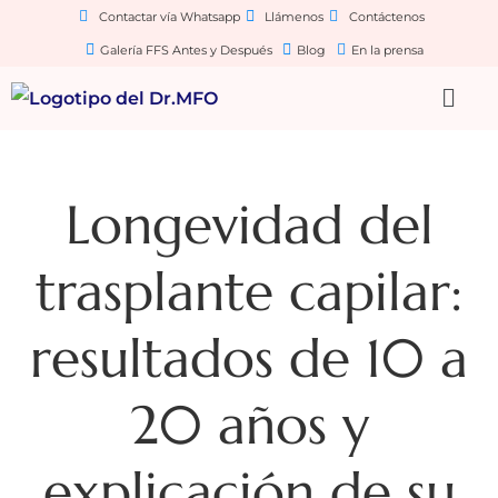
Contactar vía Whatsapp
Llámenos
Contáctenos
Galería FFS Antes y Después
Blog
En la prensa
Longevidad del
trasplante capilar:
resultados de 10 a
20 años y
explicación de su