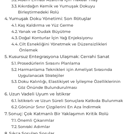
Kıkırdağın Kemik ve Yumuşak Dokuyu
Birleştirmedeki Rolü
Yumuşak Doku Yönetimi: Son Rötuşlar
Kaş Kaldırma ve Yüz Germe
Yanak ve Dudak Büyütme
Doğal Konturlar İçin Yağ Enjeksiyonu
Cilt Esnekliğini Yönetmek ve Düzensizlikleri
Önlemek
Kusursuz Entegrasyona Ulaşmak: Cerrahi Sanat
Prosedürlerin Sırasını Planlama
Harmanlama Teknikleri için Ameliyat Sırasında
Uygulanacak Stratejiler
Doku Kalınlığı, Elastikiyet ve İyileşme Özelliklerinin
Göz Önünde Bulundurulması
Uzun Vadeli Uyum ve İstikrar
İstikrarlı ve Uzun Süreli Sonuçlara Katkıda Bulunmak
Görünür Sınır Çizgilerini En Aza İndirmek
Sonuç: Çok Katmanlı Bir Yaklaşımın Kritik Rolü
Önemli Çıkarımlar
Sonraki Adımlar
Sıkça Sorulan Sorular