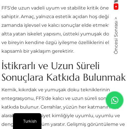
FFS'de uzun vadeli uyum ve stabilite kritik öneme
sahiptir. Amaç, yalnızca estetik açıdan hoş değil, aynı
Öncesi Sonrası >
zamanda işlevsel ve kalıcı sonuçlar elde etmektir. Bu,
altta yatan iskelet yapısını, üstteki yumuşak dokuları
ve bireyin kendine özgü iyileşme özelliklerini ele alan
kapsamlı bir yaklaşım gerektirir.
İstikrarlı ve Uzun Süreli
Sonuçlara Katkıda Bulunmak
Kemik, kıkırdak ve yumuşak doku tekniklerinin
entegrasyonu, FFS'de kalıcı ve uzun süreli sonuçlara
katkıda bulunur. Cerrahlar, yüzün her katmanını ele
alarak, kişinin cinsiyet kimliğiyle uyumlu, uyumlu ve
Turkish
dengeli bir görünüm yaratır. Gelişmiş görüntüleme ve