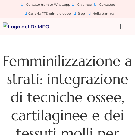
Contatto tramite Whatsapp
Chiamaci
Contattaci
Galleria FFS prima e dopo
Blog
Nella stampa
Femminilizzazione a
strati: integrazione
di tecniche ossee,
cartilaginee e dei
tessuti molli per