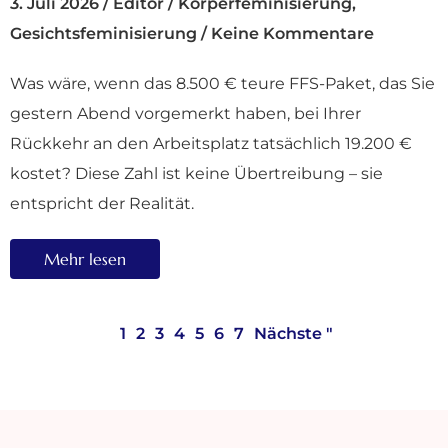
3. Juli 2026
/
Editor
/
Körperfeminisierung
,
Gesichtsfeminisierung
/
Keine Kommentare
Was wäre, wenn das 8.500 € teure FFS-Paket, das Sie
gestern Abend vorgemerkt haben, bei Ihrer
Rückkehr an den Arbeitsplatz tatsächlich 19.200 €
kostet? Diese Zahl ist keine Übertreibung – sie
entspricht der Realität.
Mehr lesen
1
2
3
4
5
6
7
Nächste "