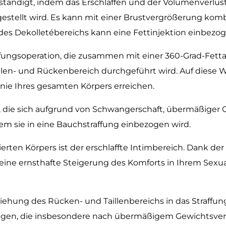
tändigt, indem das Erschlaffen und der Volumenverlust
stellt wird. Es kann mit einer Brustvergrößerung komb
des Dekolletébereichs kann eine Fettinjektion einbezo
fungsoperation, die zusammen mit einer 360-Grad-Fett
illen- und Rückenbereich durchgeführt wird. Auf diese W
onie Ihres gesamten Körpers erreichen.
, die sich aufgrund von Schwangerschaft, übermäßige
dem sie in eine Bauchstraffung einbezogen wird.
erten Körpers ist der erschlaffte Intimbereich. Dank d
d eine ernsthafte Steigerung des Komforts in Ihrem Sexu
ehung des Rücken- und Taillenbereichs in das Straffu
ngen, die insbesondere nach übermäßigem Gewichtsverl