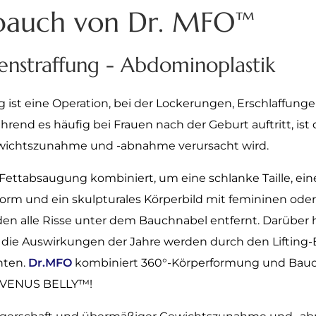
bauch von Dr. MFO™️
nstraffung - Abdominoplastik
ist eine Operation, bei der Lockerungen, Erschlaffung
end es häufig bei Frauen nach der Geburt auftritt, ist 
Gewichtszunahme und -abnahme verursacht wird.
Fettabsaugung kombiniert, um eine schlanke Taille, ei
rm und ein skulpturales Körperbild mit femininen ode
n alle Risse unter dem Bauchnabel entfernt. Darüber hi
die Auswirkungen der Jahre werden durch den Lifting-E
nten.
Dr.MFO
kombiniert 360°-Körperformung und Bauch
k VENUS BELLY
™️!