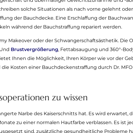
hwangerschaft und übermäßiger Gewichtszunahme und -
eiben solche Situationen als nach vorne gelehnt oder
ffung der Bauchdecke. Eine Erschlaffung der Bauchwand
eln während der Bauchstraffung repariert werden.
y Makeover oder der Schwangerschaftsästhetik. Die Op
Und
Brustvergrößerung
, Fettabsaugung und 360°-Bodyl
etet Ihnen die Möglichkeit, Ihren Körper wie vor der 
die Kosten einer Bauchdeckenstraffung durch Dr. MFO z
soperationen zu wissen
längerte Narbe des Kaiserschnitts hat. Es wird erwartet, 
 Monate zu einer normalen Hautfarbe verblassen.
Es ist j
sgesetzt sind, zusätzliche gesundheitliche Probleme 