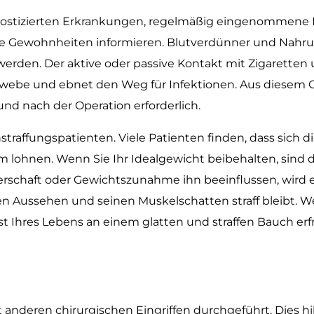
diagnostizierten Erkrankungen, regelmäßig eingenomme
e Gewohnheiten informieren. Blutverdünner und Nahrung
erden. Der aktive oder passive Kontakt mit Zigaretten
webe und ebnet den Weg für Infektionen. Aus diesem G
d nach der Operation erforderlich.
raffungspatienten. Viele Patienten finden, dass sich di
m lohnen. Wenn Sie Ihr Idealgewicht beibehalten, sind 
rschaft oder Gewichtszunahme ihn beeinflussen, wird e
n Aussehen und seinen Muskelschatten straff bleibt. 
est Ihres Lebens an einem glatten und straffen Bauch erf
anderen chirurgischen Eingriffen durchgeführt. Dies hi