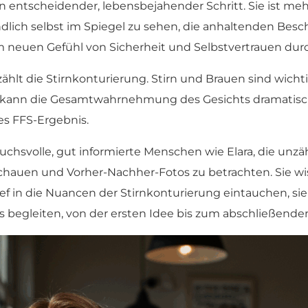
ein entscheidender, lebensbejahender Schritt. Sie ist m
h endlich selbst im Spiegel zu sehen, die anhaltenden Be
m neuen Gefühl von Sicherheit und Selbstvertrauen durc
 zählt die Stirnkonturierung. Stirn und Brauen sind wi
n kann die Gesamtwahrnehmung des Gesichts dramatisch
hes FFS-Ergebnis.
ruchsvolle, gut informierte Menschen wie Elara, die unz
chauen und Vorher-Nachher-Fotos zu betrachten. Sie wis
ief in die Nuancen der Stirnkonturierung eintauchen, si
egleiten, von der ersten Idee bis zum abschließenden,