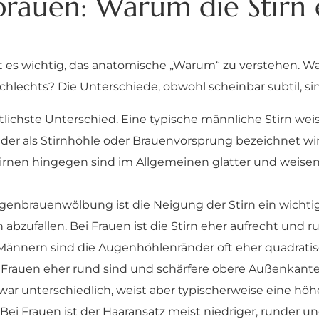
rauen: Warum die Stirn 
t es wichtig, das anatomische „Warum“ zu verstehen. War
hlechts? Die Unterschiede, obwohl scheinbar subtil, sin
eutlichste Unterschied. Eine typische männliche Stirn we
er als Stirnhöhle oder Brauenvorsprung bezeichnet wird.
irnen hingegen sind im Allgemeinen glatter und weise
brauenwölbung ist die Neigung der Stirn ein wichtige
abzufallen. Bei Frauen ist die Stirn eher aufrecht und r
Männern sind die Augenhöhlenränder oft eher quadratis
Frauen eher rund sind und schärfere obere Außenkant
war unterschiedlich, weist aber typischerweise eine höh
 Frauen ist der Haaransatz meist niedriger, runder un