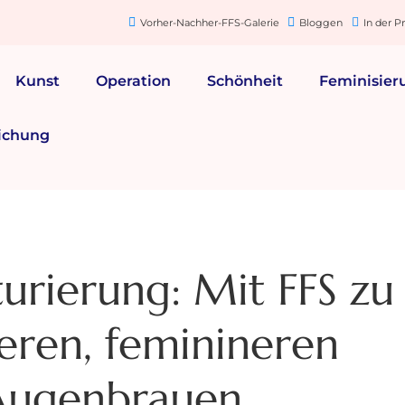
Vorher-Nachher-FFS-Galerie
Bloggen
In der P
Kunst
Operation
Schönheit
Feminisier
ichung
turierung: Mit FFS zu
eren, feminineren
Augenbrauen