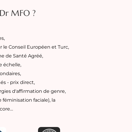
 Dr MFO ?
es,
ar le Conseil Européen et Turc,
me de Santé Agréé,
 échelle,
condaires,
s - prix direct,
urgies d'affirmation de genre,
éminisation faciale), la
ncore…