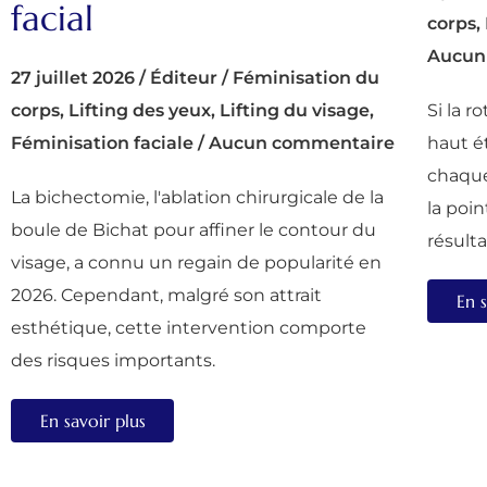
facial
corps
,
Aucun
27 juillet 2026
/
Éditeur
/
Féminisation du
corps
,
Lifting des yeux
,
Lifting du visage
,
Si la r
Féminisation faciale
/
Aucun commentaire
haut ét
chaque
La bichectomie, l'ablation chirurgicale de la
la poin
boule de Bichat pour affiner le contour du
résult
visage, a connu un regain de popularité en
2026. Cependant, malgré son attrait
En s
esthétique, cette intervention comporte
des risques importants.
En savoir plus