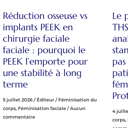
Réduction osseuse vs
Le 
implants PEEK en
THS
chirurgie faciale
ana
faciale : pourquoi le
sta
PEEK l’emporte pour
pas 
une stabilité à long
pat
terme
fém
Pro
5 juillet 2026
/
Éditeur
/
Féminisation du
corps
,
Féminisation faciale
/
Aucun
4 juill
commentaire
corps
,