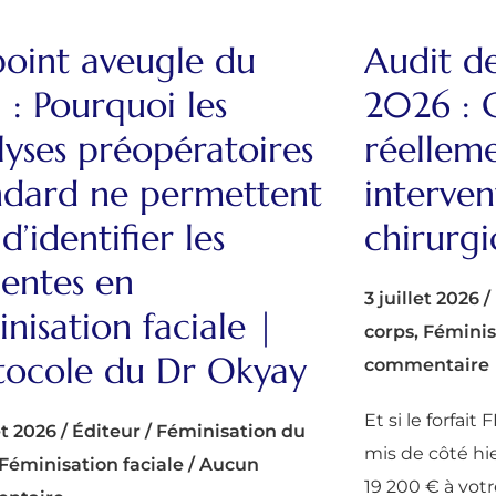
point aveugle du
Audit de
 : Pourquoi les
2026 : 
lyses préopératoires
réellem
ndard ne permettent
interven
d’identifier les
chirurgi
ientes en
3 juillet 2026
/
inisation faciale |
corps
,
Féminis
tocole du Dr Okyay
commentaire
Et si le forfai
et 2026
/
Éditeur
/
Féminisation du
mis de côté hie
Féminisation faciale
/
Aucun
19 200 € à votre