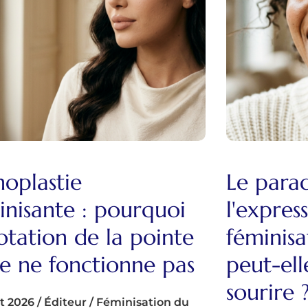
noplastie
Le para
inisante : pourquoi
l'express
rotation de la pointe
féminisa
le ne fonctionne pas
peut-ell
sourire
et 2026
/
Éditeur
/
Féminisation du