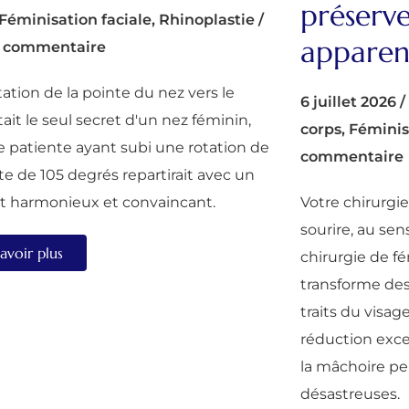
préserve
Féminisation faciale
,
Rhinoplastie
/
apparen
 commentaire
otation de la pointe du nez vers le
6 juillet 2026
/
ait le seul secret d'un nez féminin,
corps
,
Féminis
 patiente ayant subi une rotation de
commentaire
te de 105 degrés repartirait avec un
at harmonieux et convaincant.
Votre chirurgie
sourire, au sen
avoir plus
chirurgie de fé
transforme des
traits du visag
réduction exc
la mâchoire p
désastreuses.