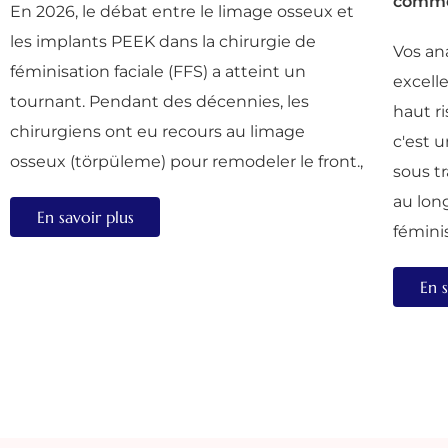
comme
En 2026, le débat entre le limage osseux et
les implants PEEK dans la chirurgie de
Vos an
féminisation faciale (FFS) a atteint un
excell
tournant. Pendant des décennies, les
haut r
chirurgiens ont eu recours au limage
c'est u
osseux (törpüleme) pour remodeler le front.,
sous t
au lon
En savoir plus
fémini
En s