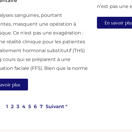
ntaire
n’est pas une ex
alyses sanguines, pourtant
En savoir plu
entes, masquent une opération à
isque. Ce n'est pas une exagération :
ne réalité clinique pour les patientes
raitement hormonal substitutif (THS)
g cours qui se préparent à une
sation faciale (FFS). Bien que la norme
avoir plus
1
2
3
4
5
6
7
Suivant "