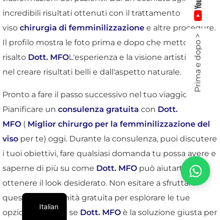
incredibili risultati ottenuti con il trattamento
viso
chirurgia di femminilizzazione
e altre procedure.
Prima e dopo >
Il profilo mostra le foto prima e dopo che mettono in
risalto
Dott. MFO
L'esperienza e la visione artistica di
nel creare risultati belli e dall'aspetto naturale.
Pronto a fare il passo successivo nel tuo viaggio?
Pianificare un
consulenza gratuita
con
Dott.
MFO
(
Miglior chirurgo per la femminilizzazione del
viso
per te) oggi. Durante la consulenza, puoi discutere
i tuoi obiettivi, fare qualsiasi domanda tu possa avere e
saperne di più su come
Dott. MFO
può aiutarti a
ottenere il look desiderato. Non esitare a sfruttare
questa opportunità gratuita per esplorare le tue
Italian
opzioni e vedere se
Dott. MFO
è la soluzione giusta per