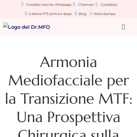
Contatto tramite Whatsapp
Chiamaci
Contattaci
Galleria FFS prima e dopo
Blog
Nella stampa
Armonia
Mediofacciale per
la Transizione MTF:
Una Prospettiva
Chirurgica sulla