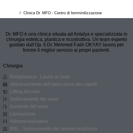
Clinica Dr. MFO - Centro di femminilizzazione
Dr. MFO è una clinica situata ad Antalya e specializzata in
chirurgia estetica, plastica e ricostruttiva. Un team esperto
guidato dall'Op. Il Dr. Mehmed Fatih OKYAY lavora per
fornire il miglior servizio ai propri pazienti.
Chirurgia
Rinoplastica - Lavori al naso
Abbassamento dell'attaccatura dei capelli
Lifting facciale
Sollevamento del seno
Aumento del seno
Liposuzione
Addominoplastica
BBL - Sollevamento del sedere brasiliano