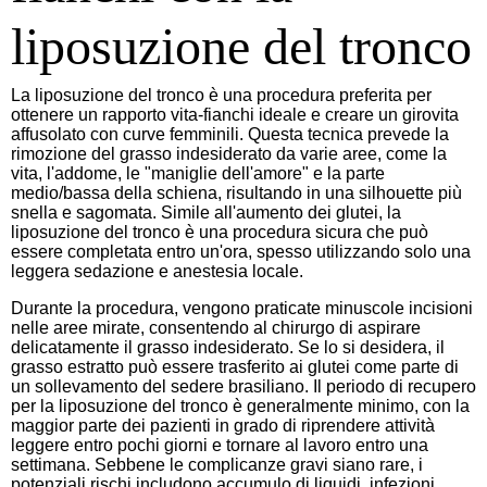
liposuzione del tronco
La liposuzione del tronco è una procedura preferita per
ottenere un rapporto vita-fianchi ideale e creare un girovita
affusolato con curve femminili. Questa tecnica prevede la
rimozione del grasso indesiderato da varie aree, come la
vita, l'addome, le "maniglie dell'amore" e la parte
medio/bassa della schiena, risultando in una silhouette più
snella e sagomata. Simile all'aumento dei glutei, la
liposuzione del tronco è una procedura sicura che può
essere completata entro un'ora, spesso utilizzando solo una
leggera sedazione e anestesia locale.
Durante la procedura, vengono praticate minuscole incisioni
nelle aree mirate, consentendo al chirurgo di aspirare
delicatamente il grasso indesiderato. Se lo si desidera, il
grasso estratto può essere trasferito ai glutei come parte di
un sollevamento del sedere brasiliano. Il periodo di recupero
per la liposuzione del tronco è generalmente minimo, con la
maggior parte dei pazienti in grado di riprendere attività
leggere entro pochi giorni e tornare al lavoro entro una
settimana. Sebbene le complicanze gravi siano rare, i
potenziali rischi includono accumulo di liquidi, infezioni,