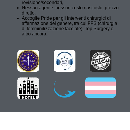
revisione/secondari,
Nessun agente, nessun costo nascosto, prezzo
diretto,
Accoglie Pride per gli interventi chirurgici di
affermazione del genere, tra cui FFS (chirurgia
di femminilizzazione facciale), Top Surgery e
altro ancora...