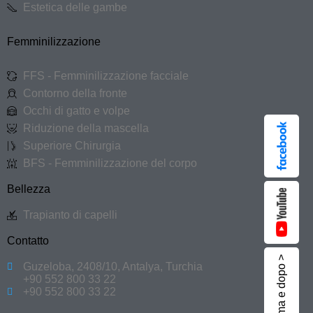
Estetica delle gambe
Femminilizzazione
FFS - Femminilizzazione facciale
Contorno della fronte
Occhi di gatto e volpe
Riduzione della mascella
Superiore Chirurgia
BFS - Femminilizzazione del corpo
Bellezza
Trapianto di capelli
Contatto
Prima e dopo >
Guzeloba, 2408/10, Antalya, Turchia
+90 552 800 33 22
+90 552 800 33 22