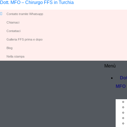
Dott. MFO – Chirurgo FFS in Turchia
Contatto tramite Whatsapp
Chiamaci
Contattaci
Galleria FFS prima e dopo
Blog
Nella stampa
Menù
Dot
MFO