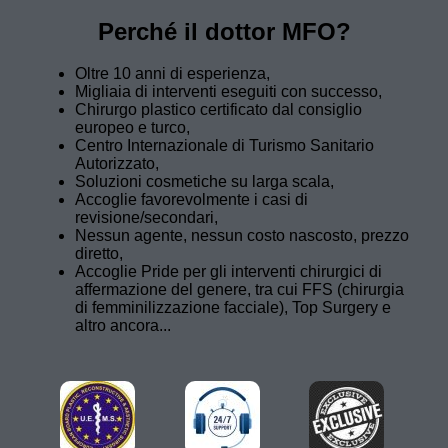
Perché il dottor MFO?
Oltre 10 anni di esperienza,
Migliaia di interventi eseguiti con successo,
Chirurgo plastico certificato dal consiglio
europeo e turco,
Centro Internazionale di Turismo Sanitario
Autorizzato,
Soluzioni cosmetiche su larga scala,
Accoglie favorevolmente i casi di
revisione/secondari,
Nessun agente, nessun costo nascosto, prezzo
diretto,
Accoglie Pride per gli interventi chirurgici di
affermazione del genere, tra cui FFS (chirurgia
di femminilizzazione facciale), Top Surgery e
altro ancora...