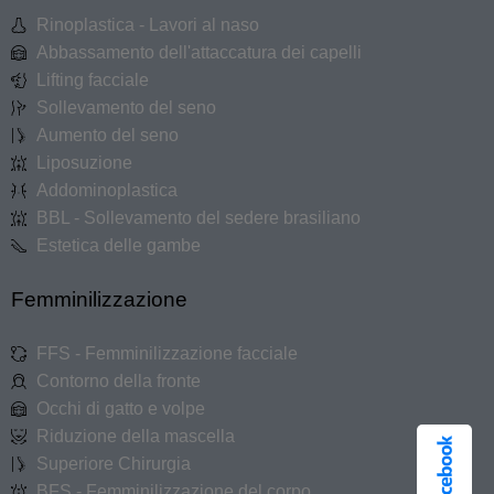
Rinoplastica - Lavori al naso
Abbassamento dell'attaccatura dei capelli
Lifting facciale
Sollevamento del seno
Aumento del seno
Liposuzione
Addominoplastica
BBL - Sollevamento del sedere brasiliano
Estetica delle gambe
Femminilizzazione
FFS - Femminilizzazione facciale
Contorno della fronte
Occhi di gatto e volpe
Riduzione della mascella
Superiore Chirurgia
BFS - Femminilizzazione del corpo