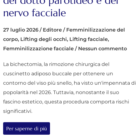
del dotto parotideo e del
nervo facciale
27 luglio 2026
/
Editore
/
Femminilizzazione del
corpo
,
Lifting degli occhi
,
Lifting facciale
,
Femminilizzazione facciale
/
Nessun commento
La bichectomia, la rimozione chirurgica del
cuscinetto adiposo buccale per ottenere un
contorno del viso più snello, ha visto un'impennata di
popolarità nel 2026. Tuttavia, nonostante il suo
fascino estetico, questa procedura comporta rischi
significativi.
Per saperne di più