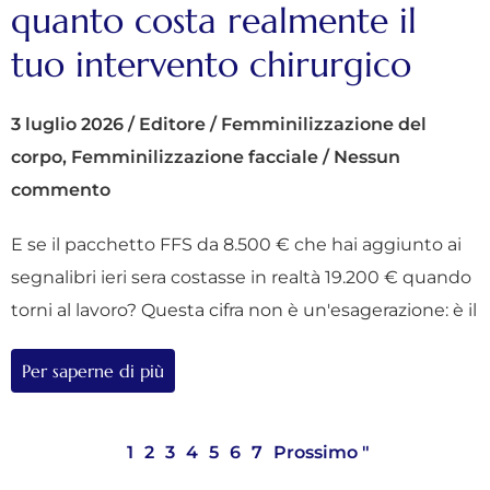
quanto costa realmente il
tuo intervento chirurgico
3 luglio 2026
/
Editore
/
Femminilizzazione del
corpo
,
Femminilizzazione facciale
/
Nessun
commento
E se il pacchetto FFS da 8.500 € che hai aggiunto ai
segnalibri ieri sera costasse in realtà 19.200 € quando
torni al lavoro? Questa cifra non è un'esagerazione: è il
Per saperne di più
1
2
3
4
5
6
7
Prossimo "