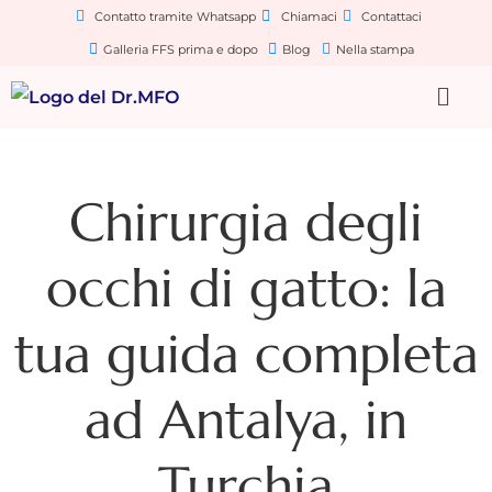
Contatto tramite Whatsapp
Chiamaci
Contattaci
Galleria FFS prima e dopo
Blog
Nella stampa
Chirurgia degli
occhi di gatto: la
tua guida completa
ad Antalya, in
Turchia