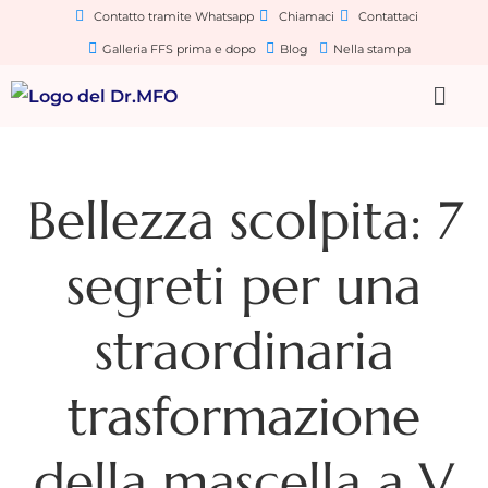
Contatto tramite Whatsapp
Chiamaci
Contattaci
Galleria FFS prima e dopo
Blog
Nella stampa
Bellezza scolpita: 7
segreti per una
straordinaria
trasformazione
della mascella a V