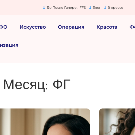
До После Галерея FFS
Блог
В прессе
МФО
Искусство
Операция
Красота
Ф
изация
Месяц: ФГ