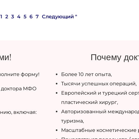
1
2
3
4
5
6
7
Следующий "
ми!
Почему док
олните форму!
Более 10 лет опыта,
Тысячи успешных операций,
ю доктора МФО
Европейский и турецкий се
пластический хирург,
Авторизованный международ
нию, включая:
туризма,
Масштабные косметические 