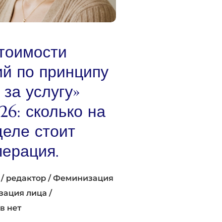
тоимости
й по принципу
 за услугу»
026: сколько на
еле стоит
ерация.
/
редактор
/
Феминизация
зация лица
/
в нет