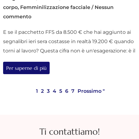
corpo
,
Femminilizzazione facciale
/
Nessun
commento
E se il pacchetto FFS da 8.500 € che hai aggiunto ai
segnalibri ieri sera costasse in realtà 19.200 € quando
torni al lavoro? Questa cifra non è un'esagerazione: è il
Per saperne di più
1
2
3
4
5
6
7
Prossimo "
Ti contattiamo!