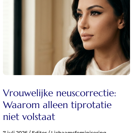
Vrouwelijke neuscorrectie:
Waarom alleen tiprotatie
niet volstaat
7 juli 2026
/
Editor
/
Lichaamsfeminisering
,