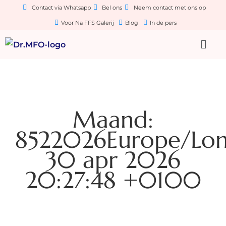
Contact via Whatsapp
Bel ons
Neem contact met ons op
Voor Na FFS Galerij
Blog
In de pers
Maand:
8522026Europe/L
30 apr 2026
20:27:48 +0100