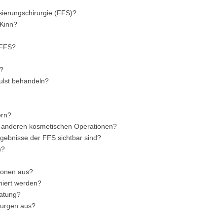
sierungschirurgie (FFS)?
 Kinn?
 FFS?
n?
lst behandeln?
ern?
d anderen kosmetischen Operationen?
rgebnisse der FFS sichtbar sind?
n?
tionen aus?
iert werden?
atung?
irurgen aus?