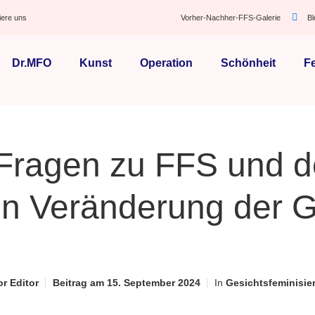
iere uns
Vorher-Nachher-FFS-Galerie
B
Dr.MFO
Kunst
Operation
Schönheit
F
 Fragen zu FFS und d
en Veränderung der G
or
Editor
Beitrag am
15. September 2024
In
Gesichtsfeminisie