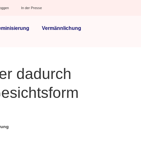
loggen
In der Presse
eminisierung
Vermännlichung
er dadurch
esichtsform
rung