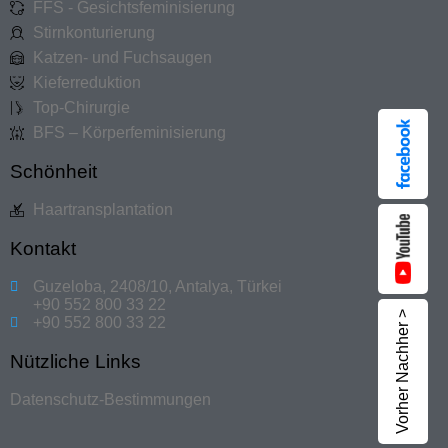
FFS - Gesichtsfeminisierung
Stirnkonturierung
Katzen- und Fuchsaugen
Kieferreduktion
Top-Chirurgie
BFS – Körperfeminisierung
Schönheit
Haartransplantation
Kontakt
Guzeloba, 2408/10, Antalya, Türkei
+90 552 800 33 22
Vorher Nachher >
+90 552 800 33 22
Nützliche Links
Datenschutz-Bestimmungen