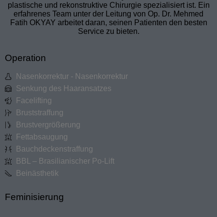
plastische und rekonstruktive Chirurgie spezialisiert ist. Ein
erfahrenes Team unter der Leitung von Op. Dr. Mehmed
Fatih OKYAY arbeitet daran, seinen Patienten den besten
Service zu bieten.
Operation
Nasenkorrektur - Nasenkorrektur
Senkung des Haaransatzes
Facelifting
Bruststraffung
Brustvergrößerung
Fettabsaugung
Bauchdeckenstraffung
BBL – Brasilianischer Po-Lift
Beinästhetik
Feminisierung