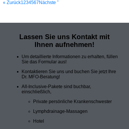
« Zurück
1
2
3
4
5
6
7
Nächste "
Lassen Sie uns Kontakt mit
Ihnen aufnehmen!
Um detaillierte Informationen zu erhalten, füllen
Sie das Formular aus!
Kontaktieren Sie uns und buchen Sie jetzt Ihre
Dr. MFO-Beratung!
All-Inclusive-Pakete sind buchbar,
einschließlich,
Private persönliche Krankenschwester
Lymphdrainage-Massagen
Hotel