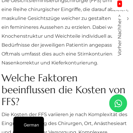
Die Gesichtsfeminisierungschirurgie (FFS) umfasst
eine Reihe chirurgischer Eingriffe, die darauf abzielen,
Vorher Nachher >
maskuline Gesichtszüge weicher zu gestalten und so
ein feminineres Aussehen zu erzielen. Dabei werden
Knochenstruktur und Weichteile individuell auf die
Bedürfnisse der jeweiligen Patientin angepasst.
Oftmals umfasst dies auch eine Stirnkonturierung,
Nasenkorrektur und Kieferkonturierung.
Welche Faktoren
beeinflussen die Kosten von
FFS?
Die Kosten der FFS variieren je nach Komplexität des
Eingriffs, Erfahrung des Chirurgen, Ort, Anästhesieart
German
und postoperativer Versorgung. Komplexere