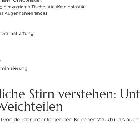
räsen/Osteoplastie):
g der vorderen Tischplatte (Kranioplastik)
g des Augenhöhlenrandes
 Stirnstraffung
r
eminisierung
iche Stirn verstehen: Un
eichteilen
von der darunter liegenden Knochenstruktur als auch