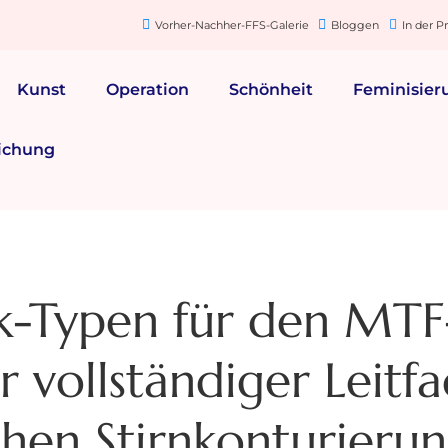
Vorher-Nachher-FFS-Galerie
Bloggen
In der P
Kunst
Operation
Schönheit
Feminisier
ichung
tik-Typen für den MTF
r vollständiger Leitf
chen Stirnkonturieru