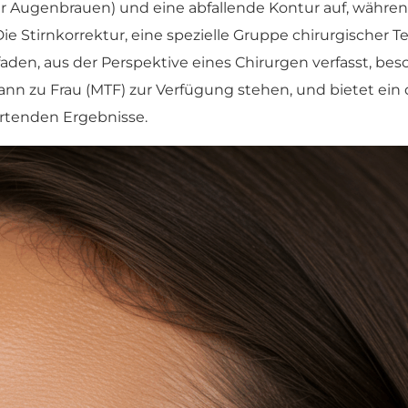
ugenbrauen) und eine abfallende Kontur auf, während 
 Die Stirnkorrektur, eine spezielle Gruppe chirurgischer Te
aden, aus der Perspektive eines Chirurgen verfasst, bes
Mann zu Frau (MTF) zur Verfügung stehen, und bietet ein d
rtenden Ergebnisse.