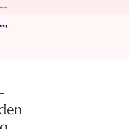
resse
ung
-
aden
ng