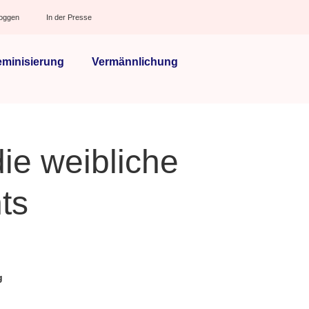
loggen
In der Presse
eminisierung
Vermännlichung
ie weibliche
ts
g