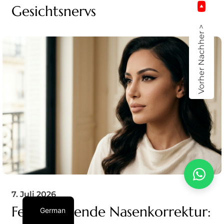
Gesichtsnervs
Vorher Nachher >
7. Juli 2026
Feminisierende Nasenkorrektur:
German