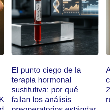
El punto ciego de la
A
terapia hormonal
c
sustitutiva: por qué
2
EK
fallan los análisis
r
ad
preoperatorios estándar