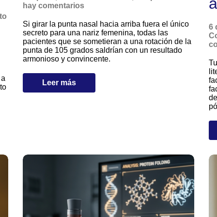
a
hay comentarios
to
Si girar la punta nasal hacia arriba fuera el único
6 
secreto para una nariz femenina, todas las
Co
pacientes que se sometieran a una rotación de la
co
punta de 105 grados saldrían con un resultado
armonioso y convincente.
Tu
li
 a
fa
Leer más
to
fa
de
pó