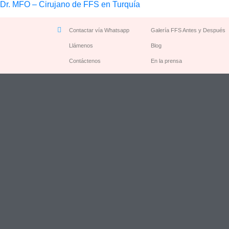
Dr. MFO – Cirujano de FFS en Turquía
Contactar vía Whatsapp
Galería FFS Antes y Después
Llámenos
Blog
Contáctenos
En la prensa