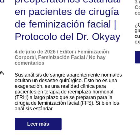
3 
Co
en pacientes de cirugía
co
de feminización facial |
¿Q
gu
Protocolo del Dr. Okyay
cu
ex
4 de julio de 2026
/
Editor
/
Feminización
Corporal
,
Feminización Facial
/
No hay
comentarios
e,
Sus análisis de sangre aparentemente normales
ocultan un desastre quirúrgico. Esto no es una
exageración, es una realidad clínica para
pacientes en terapia de reemplazo hormonal
(TRH) a largo plazo que se preparan para la
cirugía de feminización facial (FFS). Si bien los
análisis estándar
Leer más