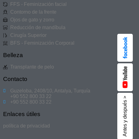
FFS - Feminización facial
Contorno de la frente
Ojos de gato y zorro
Reducción de mandíbula
Cirugía Superior
BFS - Feminización Corporal
Belleza
Transplante de pelo
Contacto
Guzeloba, 2408/10, Antalya, Turquía
+90 552 800 33 22
Antes y después >
+90 552 800 33 22
Enlaces útiles
política de privacidad