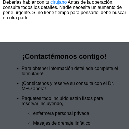
Deberías hablar con tu
cirujano
Antes de la operación,
consulte todos los detalles. Nadie necesita un aumento de
pene urgente. Si no tiene tiempo para pensarlo, debe buscar
en otra parte.
¡Contactémonos contigo!
Para obtener información detallada complete el
formulario!
¡Contáctenos y reserve su consulta con el Dr.
MFO ahora!
Paquetes todo incluido están listos para
reservar incluyendo,
enfermera personal privada
Masajes de drenaje linfático.