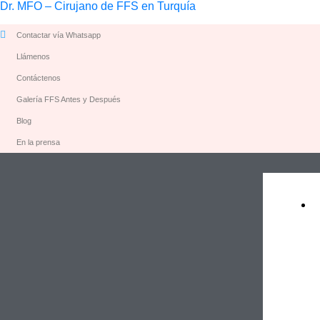
Dr. MFO – Cirujano de FFS en Turquía
Contactar vía Whatsapp
Llámenos
Contáctenos
Galería FFS Antes y Después
Blog
En la prensa