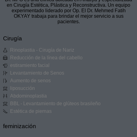
en Cirugía Estética, Plástica y Reconstructiva. Un equipo
experimentado liderado por Op. El Dr. Mehmed Fatih
OKYAY trabaja para brindar el mejor servicio a sus
pacientes.
Cirugía
Rinoplastia - Cirugía de Nariz
Reducción de la línea del cabello
estiramiento facial
Levantamiento de Senos
Aumento de senos
liposucción
Abdominoplastia
BBL - Levantamiento de glúteos brasileño
Estética de piernas
feminización