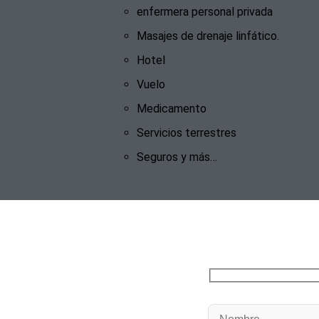
enfermera personal privada
Masajes de drenaje linfático.
Hotel
Vuelo
Medicamento
Servicios terrestres
Seguros y más…