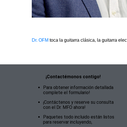
Dr. OFM
toca la guitarra clásica, la guitarra e
¡Contactémonos contigo!
Para obtener información detallada
complete el formulario!
¡Contáctenos y reserve su consulta
con el Dr. MFO ahora!
Paquetes todo incluido están listos
para reservar incluyendo,