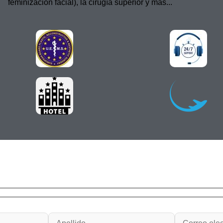
feminización facial), la cirugía superior y más...