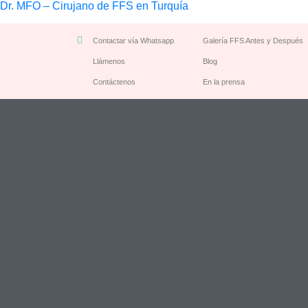
Dr. MFO – Cirujano de FFS en Turquía
Contactar vía Whatsapp
Galería FFS Antes y Después
Llámenos
Blog
Contáctenos
En la prensa