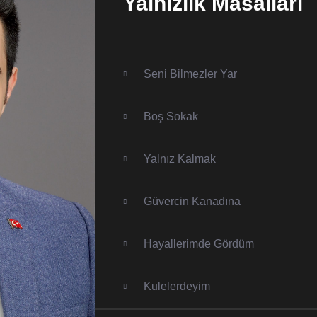
Yalnızlık Masalları
Seni Bilmezler Yar
Boş Sokak
Yalnız Kalmak
Güvercin Kanadına
Hayallerimde Gördüm
Kulelerdeyim