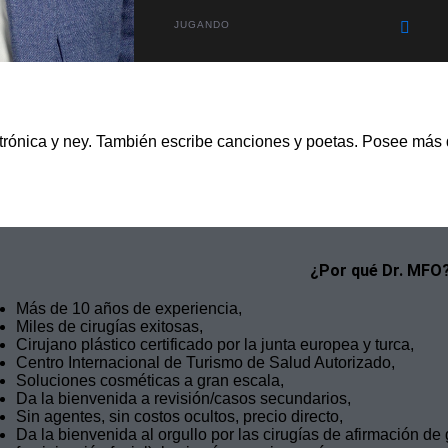
kurtar
JUGANDO
lectrónica y ney. También escribe canciones y poetas. Posee más
¿Por qué Dr. MFO
Más de 10 años de experiencia,
Miles de cirugías exitosas,
Cirujano plástico certificado por la junta europea y turca,
Centro Internacional de Turismo de Salud Autorizado,
Soluciones cosméticas a gran escala,
Da la bienvenida a revisión/casos secundarios,
Sin agentes, sin costos ocultos, precio directo,
Da la bienvenida al orgullo por las cirugías de afirmación de 