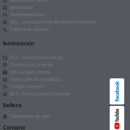
Aumento de senos
liposucción
Abdominoplastia
BBL - Levantamiento de glúteos brasileño
Estética de piernas
feminización
FFS - Feminización facial
Contorno de la frente
Ojos de gato y zorro
Reducción de mandíbula
Cirugía Superior
BFS - Feminización Corporal
Belleza
Transplante de pelo
Contacto