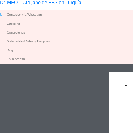
Dr. MFO – Cirujano de FFS en Turquía
Contactar vía Whatsapp
Llámenos
Contáctenos
Galería FFS Antes y Después
Blog
En la prensa