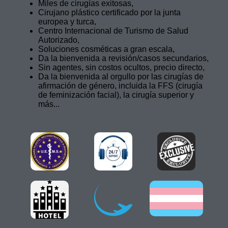
Miles de cirugías exitosas,
Cirujano plástico certificado por la junta
europea y turca,
Centro Internacional de Turismo de Salud
Autorizado,
Soluciones cosméticas a gran escala,
Da la bienvenida a revisión/casos secundarios,
Sin agentes, sin costos ocultos, precio directo,
Da la bienvenida al orgullo por las cirugías de
afirmación de género, incluida la FFS (cirugía
de feminización facial), la cirugía superior y
más...