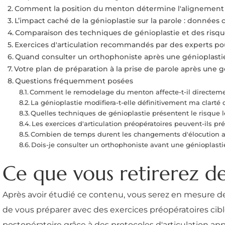
Comment la position du menton détermine l'alignement d
L’impact caché de la génioplastie sur la parole : données 
Comparaison des techniques de génioplastie et des risque
Exercices d'articulation recommandés par des experts pou
Quand consulter un orthophoniste après une génioplasti
Votre plan de préparation à la prise de parole après une g
Questions fréquemment posées
Comment le remodelage du menton affecte-t-il directement
La génioplastie modifiera-t-elle définitivement ma clarté 
Quelles techniques de génioplastie présentent le risque l
Les exercices d'articulation préopératoires peuvent-ils pr
Combien de temps durent les changements d'élocution 
Dois-je consulter un orthophoniste avant une génioplasti
Ce que vous retirerez d
Après avoir étudié ce contenu, vous serez en mesure de p
de vous préparer avec des exercices préopératoires cib
postopératoire grâce à des protocoles d'articulation appr