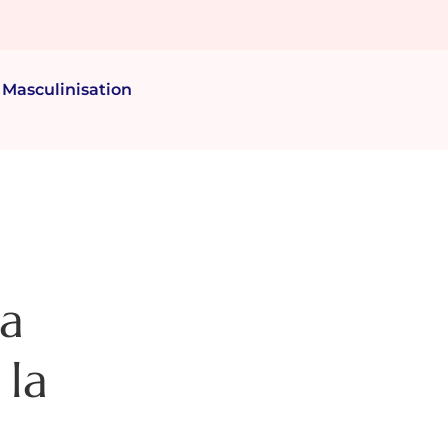
Masculinisation
la
 la