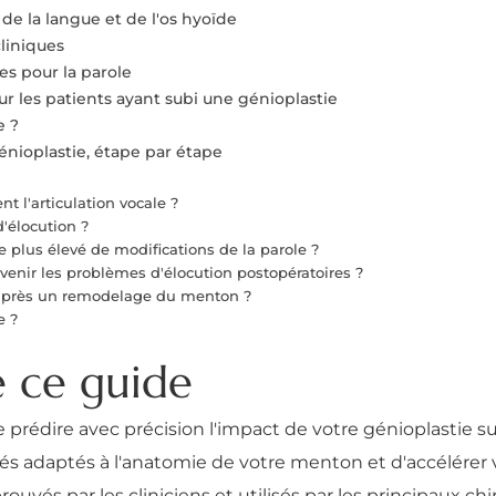
e la langue et de l'os hyoïde
cliniques
s pour la parole
r les patients ayant subi une génioplastie
e ?
énioplastie, étape par étape
 l'articulation vocale ?
d'élocution ?
e plus élevé de modifications de la parole ?
évenir les problèmes d'élocution postopératoires ?
après un remodelage du menton ?
e ?
e ce guide
rédire avec précision l'impact de votre génioplastie sur 
lés adaptés à l'anatomie de votre menton et d'accélérer
ouvés par les cliniciens et utilisés par les principaux c