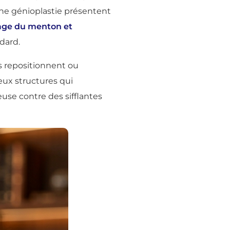
une génioplastie présentent
ge du menton et
dard.
s repositionnent ou
eux structures qui
euse contre des sifflantes