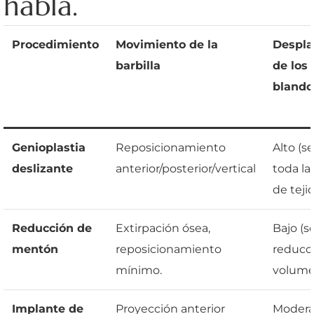
habla.
Procedimiento
Movimiento de la
Despla
barbilla
de los 
blando
Genioplastia
Reposicionamiento
Alto (
deslizante
anterior/posterior/vertical
toda la
de teji
Reducción de
Extirpación ósea,
Bajo (s
mentón
reposicionamiento
reducc
mínimo.
volume
Implante de
Proyección anterior
Moder