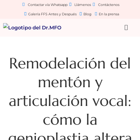
Contactar vía Whatsapp
Llámenos
Contáctenos
Galería FFS Antes y Después
Blog
En la prensa
Remodelación del
mentón y
articulación vocal:
cómo la
genioplastia altera