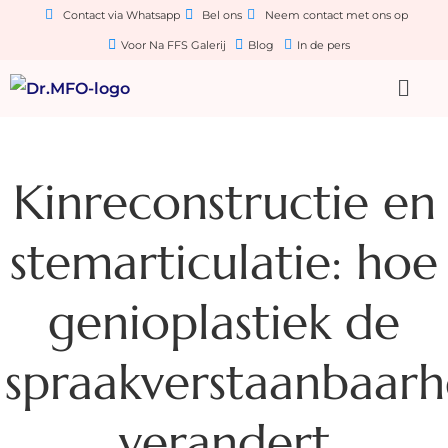
Contact via Whatsapp
Bel ons
Neem contact met ons op
Voor Na FFS Galerij
Blog
In de pers
Kinreconstructie en
stemarticulatie: hoe
genioplastiek de
spraakverstaanbaarh
verandert