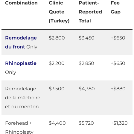
Combination
Clinic
Patient-
Fee
Quote
Reported
Gap
(Turkey)
Total
Remodelage
$2,800
$3,450
+$650
du front
Only
Rhinoplastie
$2,200
$2,850
+$650
Only
Remodelage
$3,500
$4,380
+$880
de la mâchoire
et du menton
Forehead +
$4,400
$5,720
+$1,320
Rhinoplasty