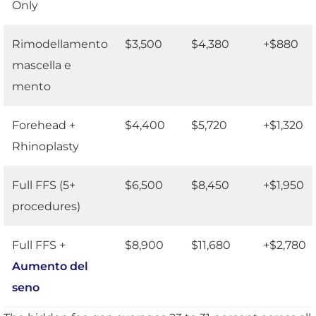
Only
Rimodellamento
$3,500
$4,380
+$880
mascella e
mento
Forehead +
$4,400
$5,720
+$1,320
Rhinoplasty
Full FFS (5+
$6,500
$8,450
+$1,950
procedures)
Full FFS +
$8,900
$11,680
+$2,780
Aumento del
seno