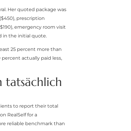
iral. Her quoted package was
($450), prescription
($190), emergency room visit
in the initial quote.
 least 25 percent more than
 percent actually paid less,
 tatsächlich
ents to report their total
on RealSelf for a
more reliable benchmark than