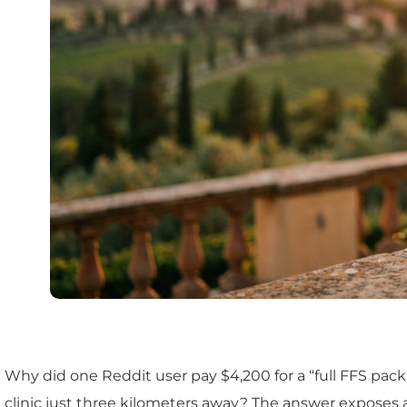
Why did one Reddit user pay $4,200 for a “full FFS packa
clinic just three kilometers away? The answer exposes a