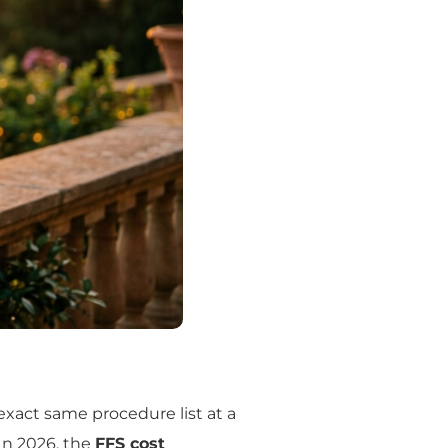
exact same procedure list at a
In 2026, the
FFS cost