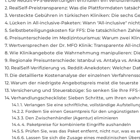
Die Reddit-FFS-Bewertungen enthüllen ein verblüffende
RealSelf-Preistransparenz: Was die Plattformdaten tatsäc
Versteckte Gebühren in türkischen Kliniken: Die sechs 
Lücken in All-inclusive-Paketen: Wann "All-inclusive" nicht 
Selbstbeteiligungskosten für FFS: Die tatsächlichen Zahle
Preisunterschiede im Medizintourismus: Warum zwei Klini
Wertversprechen der Dr. MFO Klinik: Transparente All-incl
Wie Klinikangebote die Wahrnehmung manipulieren: Die 
Regionale Preisunterschiede: Istanbul vs. Antalya vs. Anka
RealSelf-Verifizierung vs. Reddit-Anekdoten: Welcher Dat
Die detaillierte Kostenanalyse der einzelnen Verfahrenssc
Warum der niedrigste Angebotspreis meist die teuerste 
Versicherung und Steuerabzüge: So senken Sie Ihre FFS-
Verhandlungscheckliste: Sieben Schritte, um Ihren wahre
1. Verlangen Sie eine schriftliche, vollständige Aufstellun
2. Fordern Sie einen Gesamtpreis für den ungünstigsten 
3. Den Zwischenhändler (Agentur) eliminieren
4. Paketpreise für kombinierte Eingriffe aushandeln
5. Prüfen Sie, was das Paket entfernt, nicht nur, was es e
6. Lassen Sie sich die Zusage eines medizinischen Überse