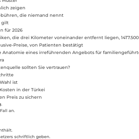
s Muster
hlich zeigen
Gebühren, die niemand nennt
gilt
n für 2026
ken, die drei Kilometer voneinander entfernt liegen, 14T7.50
usive-Preise, von Patienten bestätigt
Anatomie eines irreführenden Angebots für familiengeführt
ra
enquelle sollten Sie vertrauen?
hritte
Wahl ist
Kosten in der Türkei
n Preis zu sichern
g.
Fall an.
nthält.
tzers schriftlich geben.