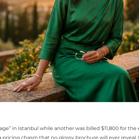
ge” in Istanbul while another was billed $11,800 for the 
 pricing chasm that no glossy brochure will ever reveal. 