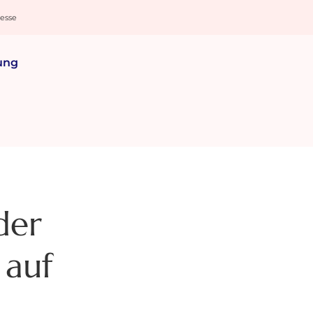
resse
ung
der
 auf