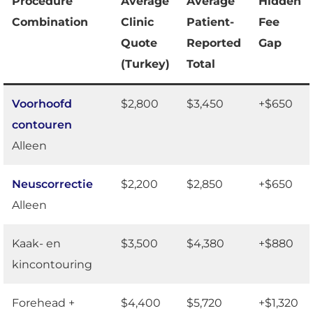
Procedure
Average
Average
Hidden
Combination
Clinic
Patient-
Fee
Quote
Reported
Gap
(Turkey)
Total
Voorhoofd
$2,800
$3,450
+$650
contouren
Alleen
Neuscorrectie
$2,200
$2,850
+$650
Alleen
Kaak- en
$3,500
$4,380
+$880
kincontouring
Forehead +
$4,400
$5,720
+$1,320