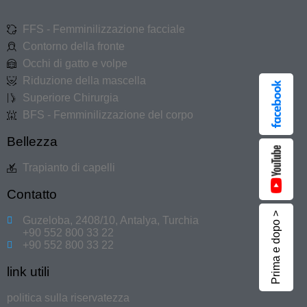
FFS - Femminilizzazione facciale
Contorno della fronte
Occhi di gatto e volpe
Riduzione della mascella
Superiore Chirurgia
BFS - Femminilizzazione del corpo
Bellezza
Trapianto di capelli
Contatto
Prima e dopo >
Guzeloba, 2408/10, Antalya, Turchia
+90 552 800 33 22
+90 552 800 33 22
link utili
politica sulla riservatezza