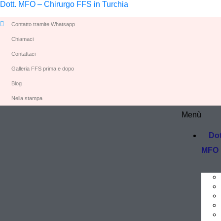
Dott. MFO – Chirurgo FFS in Turchia
Contatto tramite Whatsapp
Chiamaci
Contattaci
Galleria FFS prima e dopo
Blog
Nella stampa
Menù
Dot
MFO