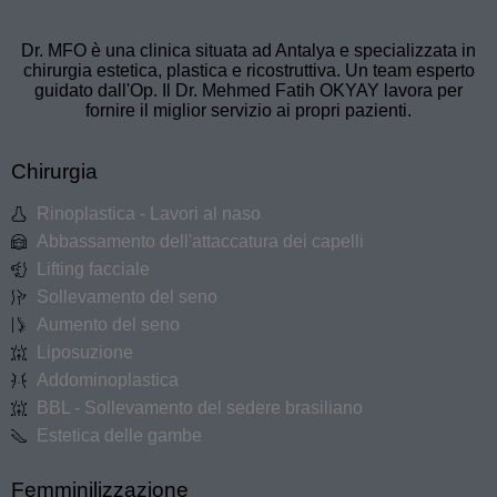
Dr. MFO è una clinica situata ad Antalya e specializzata in
chirurgia estetica, plastica e ricostruttiva. Un team esperto
guidato dall'Op. Il Dr. Mehmed Fatih OKYAY lavora per
fornire il miglior servizio ai propri pazienti.
Chirurgia
Rinoplastica - Lavori al naso
Abbassamento dell'attaccatura dei capelli
Lifting facciale
Sollevamento del seno
Aumento del seno
Liposuzione
Addominoplastica
BBL - Sollevamento del sedere brasiliano
Estetica delle gambe
Femminilizzazione