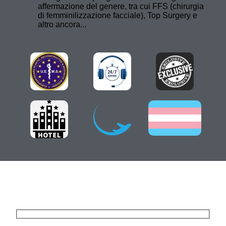
affermazione del genere, tra cui FFS (chirurgia
di femminilizzazione facciale), Top Surgery e
altro ancora...