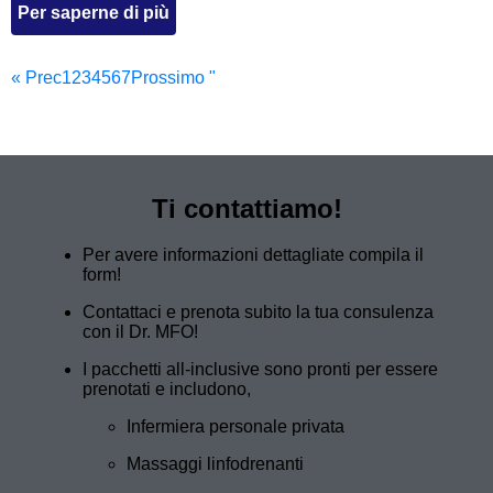
Per saperne di più
« Prec
1
2
3
4
5
6
7
Prossimo "
Ti contattiamo!
Per avere informazioni dettagliate compila il
form!
Contattaci e prenota subito la tua consulenza
con il Dr. MFO!
I pacchetti all-inclusive sono pronti per essere
prenotati e includono,
Infermiera personale privata
Massaggi linfodrenanti