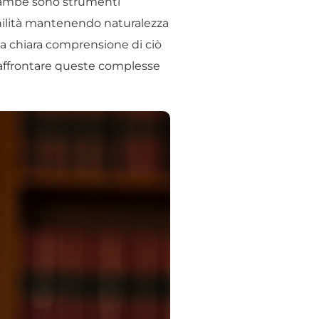
trambe sono strumenti
minilità mantenendo naturalezza
na chiara comprensione di ciò
 affrontare queste complesse