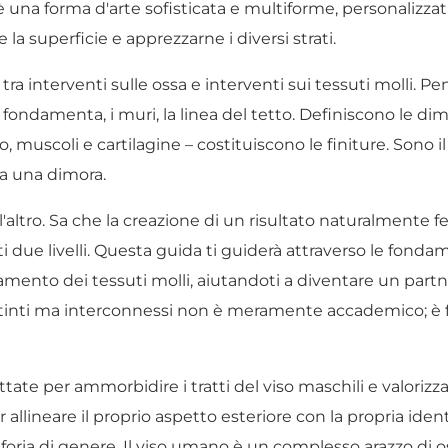
è una forma d'arte sofisticata e multiforme, personalizzat
a superficie e apprezzarne i diversi strati.
tra interventi sulle ossa e interventi sui tessuti molli. P
e fondamenta, i muri, la linea del tetto. Definiscono le di
o, muscoli e cartilagine – costituiscono le finiture. Sono il
sa una dimora.
ll'altro. Sa che la creazione di un risultato naturalmente
 due livelli. Questa guida ti guiderà attraverso le fonda
tamento dei tessuti molli, aiutandoti a diventare un part
stinti ma interconnessi non è meramente accademico; è
te per ammorbidire i tratti del viso maschili e valorizz
allineare il proprio aspetto esteriore con la propria ident
isforia di genere. Il viso umano è un complesso arazzo di os