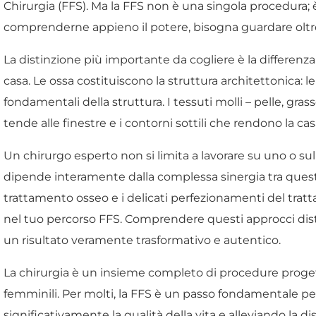
Chirurgia (FFS). Ma la FFS non è una singola procedura; 
comprenderne appieno il potere, bisogna guardare oltre l
La distinzione più importante da cogliere è la differenza 
casa. Le ossa costituiscono la struttura architettonica: l
fondamentali della struttura. I tessuti molli – pelle, grass
tende alle finestre e i contorni sottili che rendono la ca
Un chirurgo esperto non si limita a lavorare su uno o su
dipende interamente dalla complessa sinergia tra questi
trattamento osseo e i delicati perfezionamenti del trat
nel tuo percorso FFS. Comprendere questi approcci di
un risultato veramente trasformativo e autentico.
La chirurgia è un insieme completo di procedure progetta
femminili. Per molti, la FFS è un passo fondamentale per 
significativamente la qualità della vita e alleviando la d