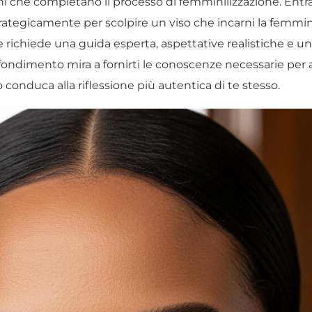
oni che completano il processo di femminilizzazione. En
i strategicamente per scolpire un viso che incarni la fem
e richiede una guida esperta, aspettative realistiche e u
fondimento mira a fornirti le conoscenze necessarie per
 conduca alla riflessione più autentica di te stesso.