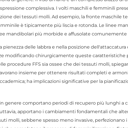
spressione complessiva. I volti maschili e femminili pres
buzione dei tessuti molli. Ad esempio, la fronte maschile
emminile è tipicamente più liscia e rotonda. Le linee ma
linee mandibolari più morbide e affusolate comunemente
a pienezza delle labbra e nella posizione dell'attaccatura 
ze modificando chirurgicamente queste caratteristiche p
elle procedure FFS sia ossee che dei tessuti molli, spi
lavorano insieme per ottenere risultati completi e armonio
emica; ha implicazioni significative per la pianificazion
 in genere comportano periodi di recupero più lunghi a ca
 Tuttavia, apportano i cambiamenti fondamentali che alt
essuti molli, sebbene spesso meno invasive, perfezionano 