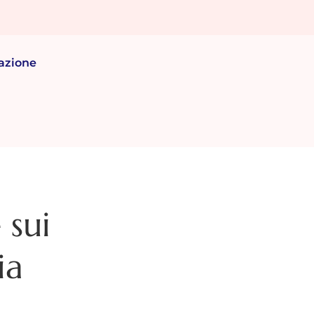
azione
 sui
ia