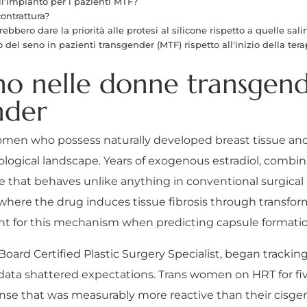
ll'impianto per i pazienti MTF?
contrattura?
bero dare la priorità alle protesi al silicone rispetto a quelle sali
el seno in pazienti transgender (MTF) rispetto all'inizio della tera
o nelle donne transgende
nder
women who possess naturally developed breast tissue 
iological landscape. Years of exogenous estradiol, comb
 that behaves unlike anything in conventional surgical li
where the drug induces tissue fibrosis through transfo
count for this mechanism when predicting capsule formati
Board Certified Plastic Surgery Specialist, began trackin
 data shattered expectations. Trans women on HRT for fi
se that was measurably more reactive than their cisgen