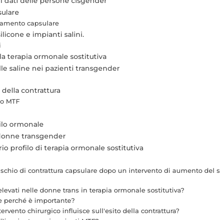
i dati delle persone cisgender
sulare
rtamento capsulare
ilicone e impianti salini.
i
la terapia ormonale sostitutiva
elle saline nei pazienti transgender
 della contrattura
to MTF
filo ormonale
 donne transgender
io profilo di terapia ormonale sostitutiva
 rischio di contrattura capsulare dopo un intervento di aumento del
elevati nelle donne trans in terapia ormonale sostitutiva?
r e perché è importante?
ervento chirurgico influisce sull'esito della contrattura?