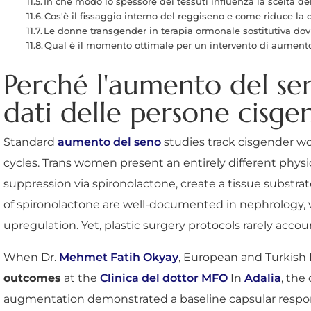
In che modo lo spessore dei tessuti influenza la scelta de
Cos'è il fissaggio interno del reggiseno e come riduce la 
Le donne transgender in terapia ormonale sostitutiva dovreb
Qual è il momento ottimale per un intervento di aumento d
Perché l'aumento del sen
dati delle persone cisge
Standard
aumento del seno
studies track cisgender 
cycles. Trans women present an entirely different phys
suppression via spironolactone, create a tissue substrate
of spironolactone are well-documented in nephrology, 
upregulation. Yet, plastic surgery protocols rarely ac
When Dr.
Mehmet Fatih Okyay
, European and Turkish 
outcomes
at the
Clinica del dottor MFO
In
Adalia
, the
augmentation demonstrated a baseline capsular respon