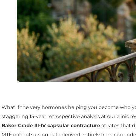
What if the very hormones helping you become who you 
staggering 15-year retrospective analysis at our clinic
Baker Grade III-IV capsular contracture
at rates that 
MTF patients using data derived entirely from cisgende