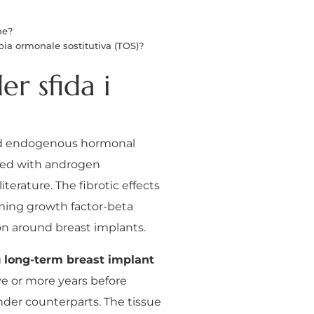
ne?
pia ormonale sostitutiva (TOS)?
r sfida i
and endogenous hormonal
ined with androgen
terature. The fibrotic effects
rming growth factor-beta
on around breast implants.
g
long-term breast implant
ve or more years before
der counterparts. The tissue