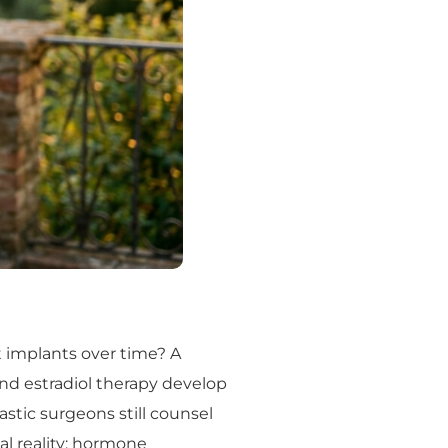
 implants over time? A
and estradiol therapy develop
stic surgeons still counsel
al reality: hormone