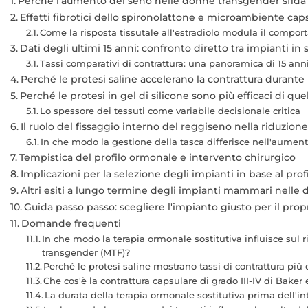
Perché l'aumento del seno nelle donne transgender sfida 
Effetti fibrotici dello spironolattone e microambiente cap
Come la risposta tissutale all'estradiolo modula il compo
Dati degli ultimi 15 anni: confronto diretto tra impianti in s
Tassi comparativi di contrattura: una panoramica di 15 ann
Perché le protesi saline accelerano la contrattura durante 
Perché le protesi in gel di silicone sono più efficaci di qu
Lo spessore dei tessuti come variabile decisionale critica
Il ruolo del fissaggio interno del reggiseno nella riduzione
In che modo la gestione della tasca differisce nell'aumen
Tempistica del profilo ormonale e intervento chirurgico
Implicazioni per la selezione degli impianti in base al pro
Altri esiti a lungo termine degli impianti mammari nelle
Guida passo passo: scegliere l'impianto giusto per il propr
Domande frequenti
In che modo la terapia ormonale sostitutiva influisce sul
transgender (MTF)?
Perché le protesi saline mostrano tassi di contrattura più 
Che cos'è la contrattura capsulare di grado III-IV di Bake
La durata della terapia ormonale sostitutiva prima dell'int