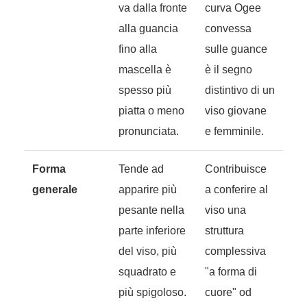
va dalla fronte
curva Ogee
alla guancia
convessa
fino alla
sulle guance
mascella è
è il segno
spesso più
distintivo di un
piatta o meno
viso giovane
pronunciata.
e femminile.
Forma
Tende ad
Contribuisce
generale
apparire più
a conferire al
pesante nella
viso una
parte inferiore
struttura
del viso, più
complessiva
squadrato e
"a forma di
più spigoloso.
cuore" od