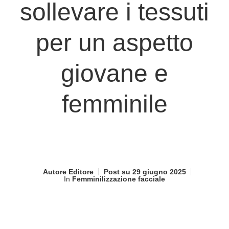
sollevare i tessuti
per un aspetto
giovane e
femminile
Autore
Editore
Post su
29 giugno 2025
In
Femminilizzazione facciale