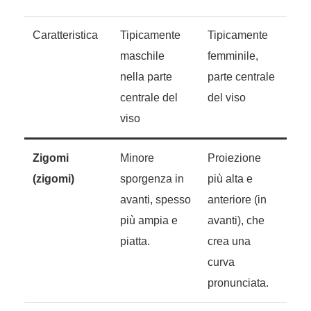
Caratteristica
Tipicamente
Tipicamente
maschile
femminile,
nella parte
parte centrale
centrale del
del viso
viso
Zigomi
Minore
Proiezione
(zigomi)
sporgenza in
più alta e
avanti, spesso
anteriore (in
più ampia e
avanti), che
piatta.
crea una
curva
pronunciata.