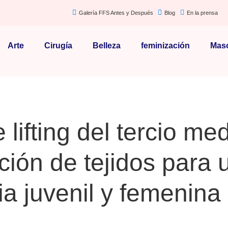
Galería FFS Antes y Después
Blog
En la prensa
Arte
Cirugía
Belleza
feminización
Masc
lifting del tercio me
ación de tejidos para 
ia juvenil y femenina