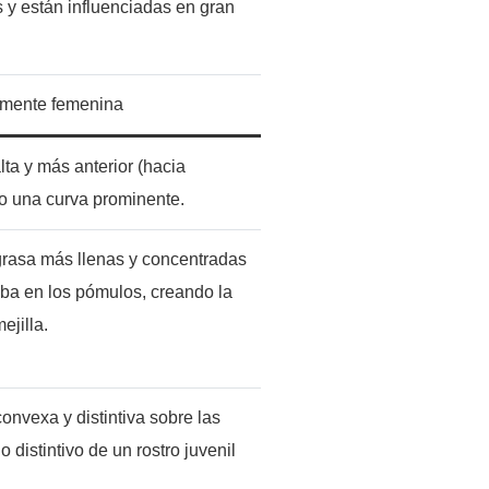
s y están influenciadas en gran
amente femenina
ta y más anterior (hacia
o una curva prominente.
grasa más llenas y concentradas
ba en los pómulos, creando la
ejilla.
nvexa y distintiva sobre las
o distintivo de un rostro juvenil