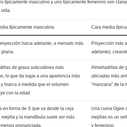
stro típicamente masculino y uno típicamente femenino son clara
 vida.
dia típicamente masculina
Cara media típic
royección hacia adelante, a menudo más
Proyección más al
 plana.
adelante), creand
illas de grasa subcutánea más
Almohadillas de 
s, lo que da lugar a una apariencia más
ubicadas más arri
 y hueca a medida que el volumen
“manzana” de la m
ye con la edad.
a en forma de S que va desde la ceja
Una curva Ogee co
a mejilla y la mandíbula suele ser más
mejillas es un sell
 menos pronunciada.
y femenino.