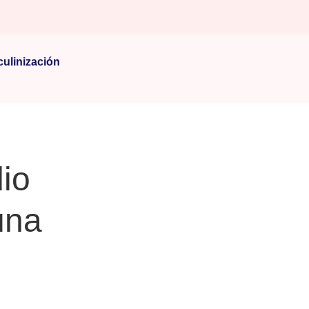
ulinización
dio
una