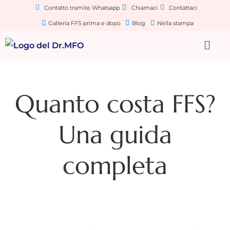
Contatto tramite Whatsapp
Chiamaci
Contattaci
Galleria FFS prima e dopo
Blog
Nella stampa
Quanto costa FFS?
Una guida
completa