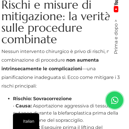
Rischi e misure di
mitigazione: la verità
Prima e dopo >
sulle procedure
combinate
Nessun intervento chirurgico è privo di rischi, ma la
combinazione di procedure
non aumenta
intrinsecamente le complicazioni
—una
pianificazione inadeguata sì. Ecco come mitigare i 3
rischi principali:
Rischio: Sovracorrezione
•
Causa:
Asportazione aggressiva di tessuto
cutaneo durante la blefaroplastica prima della
stabilizzazione del sopracciglio.
Italian
•
Soluzione:
Eseguire prima il lifting del