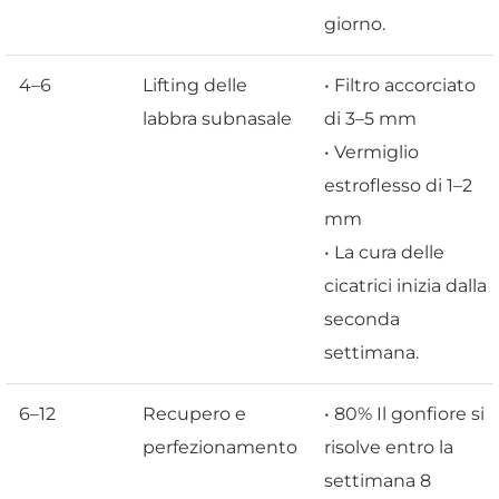
giorno.
4–6
Lifting delle
• Filtro accorciato
labbra subnasale
di 3–5 mm
• Vermiglio
estroflesso di 1–2
mm
• La cura delle
cicatrici inizia dalla
seconda
settimana.
6–12
Recupero e
• 80% Il gonfiore si
perfezionamento
risolve entro la
settimana 8