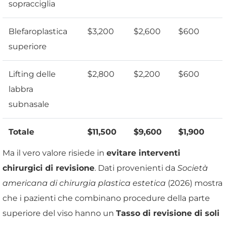
sopracciglia
Blefaroplastica
$3,200
$2,600
$600
superiore
Lifting delle
$2,800
$2,200
$600
labbra
subnasale
Totale
$11,500
$9,600
$1,900
Ma il vero valore risiede in
evitare interventi
chirurgici di revisione
. Dati provenienti da
Società
americana di chirurgia plastica estetica
(2026) mostra
che i pazienti che combinano procedure della parte
superiore del viso hanno un
Tasso di revisione di soli