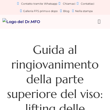
Contatto tramite Whatsapp
Chiamaci
Contattaci
Galleria FFS prima e dopo
Blog
Nella stampa
Guida al
ringiovanimento
della parte
superiore del viso:
lifting delle