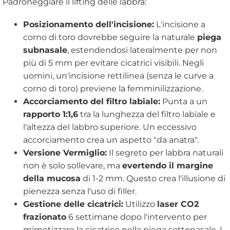
Padroneggiare il lifting delle labbra:
Posizionamento dell'incisione:
L'incisione a
corno di toro dovrebbe seguire la naturale
piega
subnasale
, estendendosi lateralmente per non
più di 5 mm per evitare cicatrici visibili. Negli
uomini, un'incisione rettilinea (senza le curve a
corno di toro) previene la femminilizzazione.
Accorciamento del filtro labiale:
Punta a un
rapporto 1:1,6
tra la lunghezza del filtro labiale e
l'altezza del labbro superiore. Un eccessivo
accorciamento crea un aspetto "da anatra".
Versione Vermiglio:
Il segreto per labbra naturali
non è solo sollevare, ma
evertendo il margine
della mucosa
di 1-2 mm. Questo crea l'illusione di
pienezza senza l'uso di filler.
Gestione delle cicatrici:
Utilizzo
laser CO2
frazionato
6 settimane dopo l'intervento per
mimetizzare la cicatrice nella piega sottonasale. I