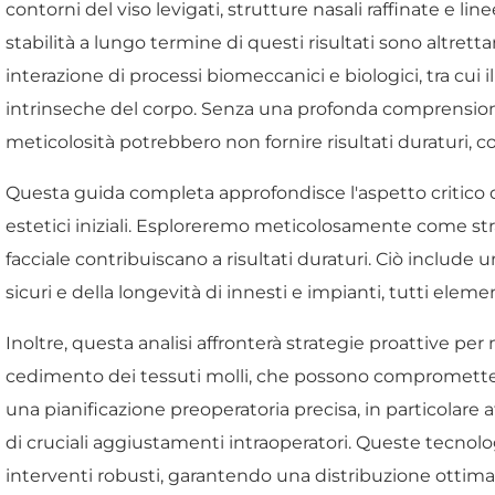
contorni del viso levigati, strutture nasali raffinate e lin
stabilità a lungo termine di questi risultati sono altre
interazione di processi biomeccanici e biologici, tra cui 
intrinseche del corpo. Senza una profonda comprensio
meticolosità potrebbero non fornire risultati duraturi, c
Questa guida completa approfondisce l'aspetto critico del
estetici iniziali. Esploreremo meticolosamente come s
facciale contribuiscano a risultati duraturi. Ciò includ
sicuri e della longevità di innesti e impianti, tutti elem
Inoltre, questa analisi affronterà strategie proattive pe
cedimento dei tessuti molli, che possono compromettere
una pianificazione preoperatoria precisa, in particolare a
di cruciali aggiustamenti intraoperatori. Queste tecnolo
interventi robusti, garantendo una distribuzione ottimale