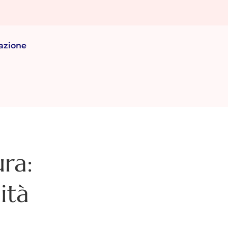
azione
ra:
ità