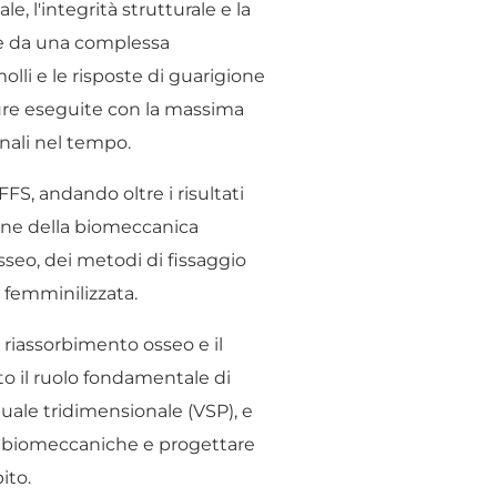
e, l'integrità strutturale e la
nde da una complessa
olli e le risposte di guarigione
ure eseguite con la massima
onali nel tempo.
FS, andando oltre i risultati
one della biomeccanica
sseo, dei metodi di fissaggio
e femminilizzata.
 riassorbimento osseo e il
o il ruolo fondamentale di
tuale tridimensionale (VSP), e
oni biomeccaniche e progettare
ito.