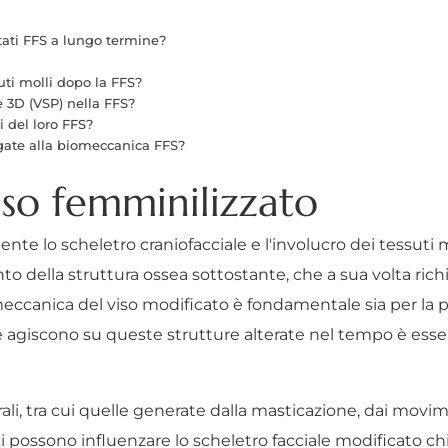
tati FFS a lungo termine?
uti molli dopo la FFS?
e 3D (VSP) nella FFS?
i del loro FFS?
egate alla biomeccanica FFS?
iso femminilizzato
ente lo scheletro craniofacciale e l'involucro dei tessuti 
 della struttura ossea sottostante, che a sua volta rich
omeccanica del viso modificato è fondamentale sia per l
e agiscono su queste strutture alterate nel tempo è esse
i, tra cui quelle generate dalla masticazione, dai movim
ici possono influenzare lo scheletro facciale modificato 