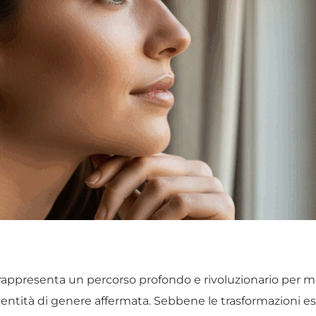
) rappresenta un percorso profondo e rivoluzionario per 
 identità di genere affermata. Sebbene le trasformazioni