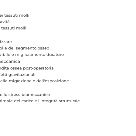
ei tessuti molli
avità
tessuti molli
izzare
tabile del segmento osseo
edibile e miglioramento duraturo
meccanica
rdita ossea post-operatoria
etti gravitazionali
ella migrazione o dell'esposizione
 dello stress biomeccanico
imale del carico e l'integrità strutturale