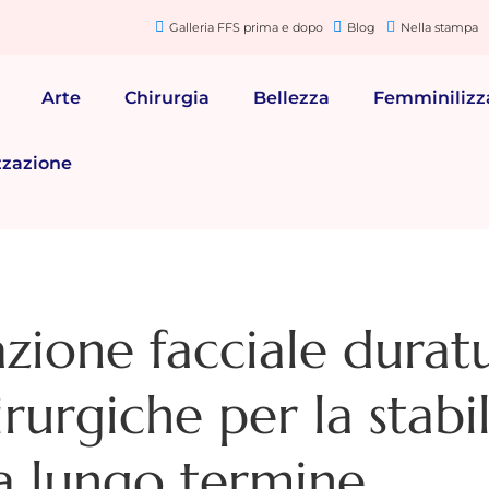
Galleria FFS prima e dopo
Blog
Nella stampa
Arte
Chirurgia
Bellezza
Femminilizz
zzazione
zione facciale duratu
irurgiche per la stabil
a lungo termine