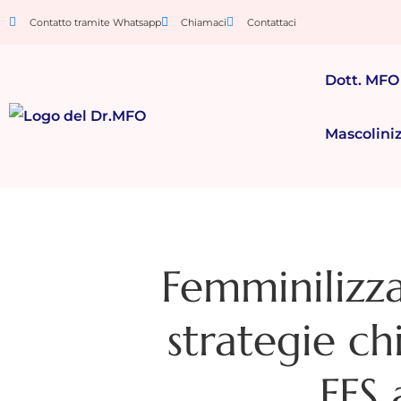
Contatto tramite Whatsapp
Chiamaci
Contattaci
Dott. MFO
Mascolini
Femminilizza
strategie ch
FFS 