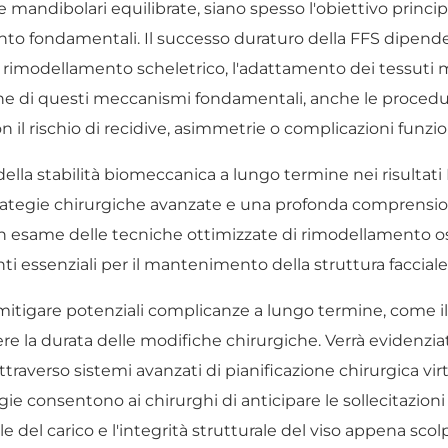
ee mandibolari equilibrate, siano spesso l'obiettivo principal
ttanto fondamentali. Il successo duraturo della FFS dipe
il rimodellamento scheletrico, l'adattamento dei tessuti m
ne di questi meccanismi fondamentali, anche le proced
on il rischio di recidive, asimmetrie o complicazioni funzi
la stabilità biomeccanica a lungo termine nei risultati F
trategie chirurgiche avanzate e una profonda comprensi
e un esame delle tecniche ottimizzate di rimodellamento o
enti essenziali per il mantenimento della struttura faccial
r mitigare potenziali complicanze a lungo termine, come il
 la durata delle modifiche chirurgiche. Verrà evidenziat
ttraverso sistemi avanzati di pianificazione chirurgica vir
gie consentono ai chirurghi di anticipare le sollecitazi
 del carico e l'integrità strutturale del viso appena scolp