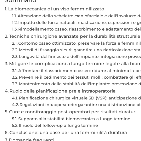
Sommario
La biomeccanica di un viso femminilizzato
Alterazione dello scheletro craniofacciale e dell'involucro d
Impatto delle forze naturali: masticazione, espressioni e gr
Rimodellamento osseo, riassorbimento e adattamento dei 
Tecniche chirurgiche avanzate per la durabilità strutturale
Contorno osseo ottimizzato: preservare la forza e femminil
Metodi di fissaggio sicuri: garantire una riarticolazione s
Longevità dell'innesto e dell'impianto: integrazione prev
Mitigare le complicazioni a lungo termine legate alla bio
Affrontare il riassorbimento osseo: ridurre al minimo la pe
Prevenire il cedimento dei tessuti molli: combattere gli eff
Mantenimento della stabilità dell'impianto: prevenzione d
Ruolo della pianificazione pre e intraoperatoria
Pianificazione chirurgica virtuale 3D (VSP): anticipazione
Regolazioni intraoperatorie: garantire una distribuzione ott
Cure e monitoraggio post-operatori per risultati duraturi
Supporto alla stabilità biomeccanica a lungo termine
Il ruolo del follow-up a lungo termine
Conclusione: una base per una femminilità duratura
Domande frequenti