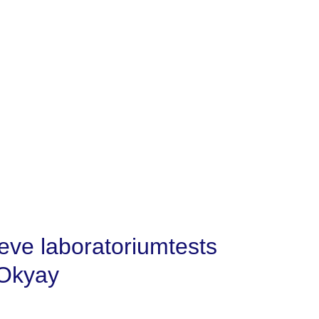
eve laboratoriumtests
 Okyay