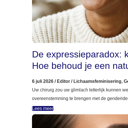
De expressieparadox: k
Hoe behoud je een natuu
6 juli 2026
/
Editor
/
Lichaamsfeminisering
,
G
Uw chirurg zou uw glimlach letterlijk kunnen w
overeenstemming te brengen met de genderident
Lees meer