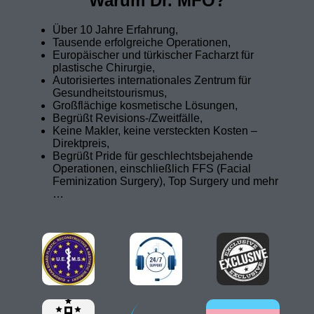
Warum Dr. MFO?
Über 10 Jahre Erfahrung,
Tausende erfolgreiche Operationen,
Europäischer und türkischer Facharzt für
plastische Chirurgie,
Autorisiertes internationales Zentrum für
Gesundheitstourismus,
Großflächige kosmetische Lösungen,
Begrüßt Revisions-/Zweitfälle,
Keine Makler, keine versteckten Kosten –
Direktpreis,
Begrüßt Pride für geschlechtsbejahende
Operationen, einschließlich FFS (Facial
Feminization Surgery), Top Surgery und mehr
…