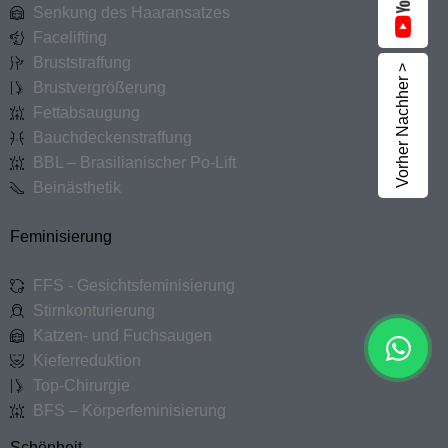
Senkung des Haaransatzes
Facelifting
Bruststraffung
Vorher Nachher >
Brustvergrößerung
Fettabsaugung
Bauchdeckenstraffung
BBL – Brasilianischer Po-Lift
Beinästhetik
Feminisierung
FFS - Gesichtsfeminisierung
Stirnkonturierung
Katzen- und Fuchsaugen
Kieferreduktion
Top-Chirurgie
BFS – Körperfeminisierung
Schönheit