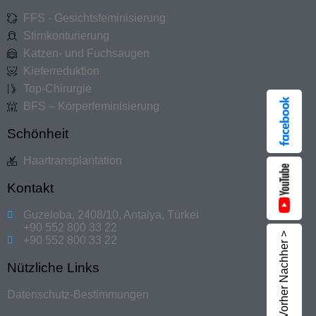
FFS - Gesichtsfeminisierung
Stirnkonturierung
Katzen- und Fuchsaugen
Kieferreduktion
Top-Chirurgie
BFS – Körperfeminisierung
Schönheit
Haartransplantation
Kontakt
Guzeloba, 2408/10, Antalya, Türkei
+90 552 800 33 22
Vorher Nachher >
+90 552 800 33 22
Nützliche Links
Datenschutz-Bestimmungen