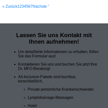
« Zurück
1
2
3
4
5
6
7
Nächste "
Lassen Sie uns Kontakt mit
Ihnen aufnehmen!
Um detaillierte Informationen zu erhalten, füllen
Sie das Formular aus!
Kontaktieren Sie uns und buchen Sie jetzt Ihre
Dr. MFO-Beratung!
All-Inclusive-Pakete sind buchbar,
einschließlich,
Private persönliche Krankenschwester
Lymphdrainage-Massagen
Hotel