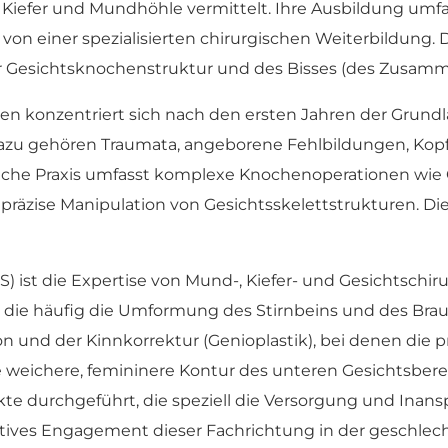
Kiefer und Mundhöhle vermittelt. Ihre Ausbildung umfas
n einer spezialisierten chirurgischen Weiterbildung. D
der Gesichtsknochenstruktur und des Bisses (des Zusam
gen konzentriert sich nach den ersten Jahren der Grun
 Dazu gehören Traumata, angeborene Fehlbildungen, Ko
tägliche Praxis umfasst komplexe Knochenoperationen wi
äzise Manipulation von Gesichtsskelettstrukturen. Dies 
) ist die Expertise von Mund-, Kiefer- und Gesichtschir
ng, die häufig die Umformung des Stirnbeins und des Bra
on und der Kinnkorrektur (Genioplastik), bei denen die 
eichere, femininere Kontur des unteren Gesichtsbereich
ekte durchgeführt, die speziell die Versorgung und Ina
aktives Engagement dieser Fachrichtung in der geschle