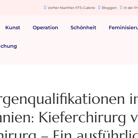
Vorher-Nachher-FFS-Galerie
Bloggen
In der P
Kunst
Operation
Schönheit
Feminisier
ichung
rgenqualifikationen i
nien: Kieferchirurg v
hirurg – Ein ausführli