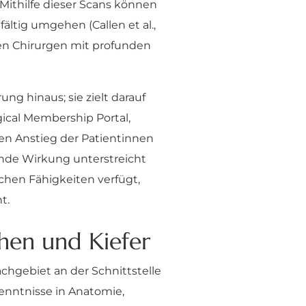
Mithilfe dieser Scans können
ltig umgehen (Callen et al.,
inen Chirurgen mit profunden
ng hinaus; sie zielt darauf
gical Membership Portal,
en Anstieg der Patientinnen
ifende Wirkung unterstreicht
schen Fähigkeiten verfügt,
t.
chen und Kiefer
achgebiet an der Schnittstelle
enntnisse in Anatomie,