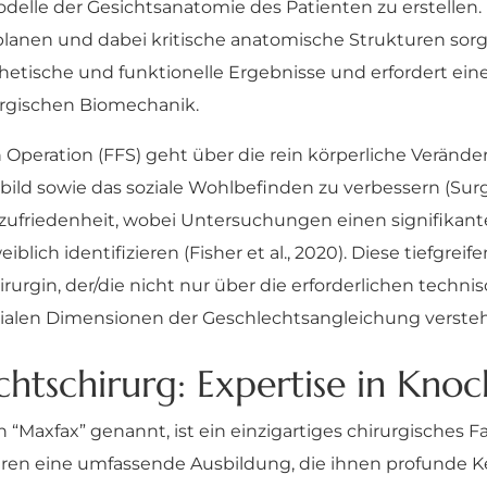
delle der Gesichtsanatomie des Patienten zu erstellen. 
nen und dabei kritische anatomische Strukturen sorgfä
sthetische und funktionelle Ergebnisse und erfordert e
urgischen Biomechanik.
eration (FFS) geht über die rein körperliche Veränderu
bild sowie das soziale Wohlbefinden zu verbessern (Sur
ufriedenheit, wobei Untersuchungen einen signifikant
iblich identifizieren (Fisher et al., 2020). Diese tiefgre
urgin, der/die nicht nur über die erforderlichen techni
ialen Dimensionen der Geschlechtsangleichung versteh
htschirurg: Expertise in Kno
h “Maxfax” genannt, ist ein einzigartiges chirurgisches F
ren eine umfassende Ausbildung, die ihnen profunde K