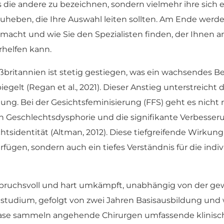
 als die andere zu bezeichnen, sondern vielmehr ihre sic
eben, die Ihre Auswahl leiten sollten. Am Ende werden
smacht und wie Sie den Spezialisten finden, der Ihnen 
helfen kann.
ßbritannien ist stetig gestiegen, was ein wachsendes B
lt (Regan et al., 2021). Dieser Anstieg unterstreicht 
ng. Bei der Gesichtsfeminisierung (FFS) geht es nicht
Geschlechtsdysphorie und die signifikante Verbesseru
sidentität (Altman, 2012). Diese tiefgreifende Wirkung 
ügen, sondern auch ein tiefes Verständnis für die indiv
spruchsvoll und hart umkämpft, unabhängig von der gew
zinstudium, gefolgt von zwei Jahren Basisausbildung und
phase sammeln angehende Chirurgen umfassende klinisc