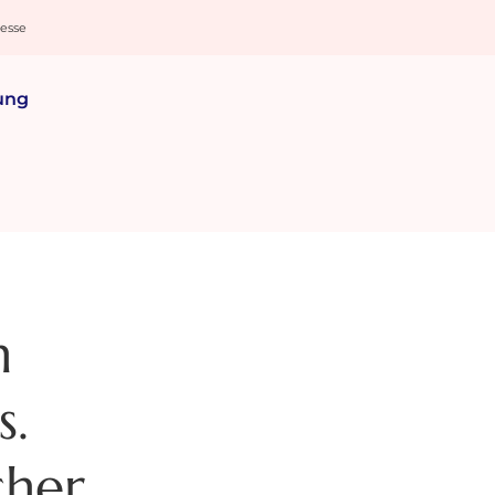
resse
ung
n
s.
cher