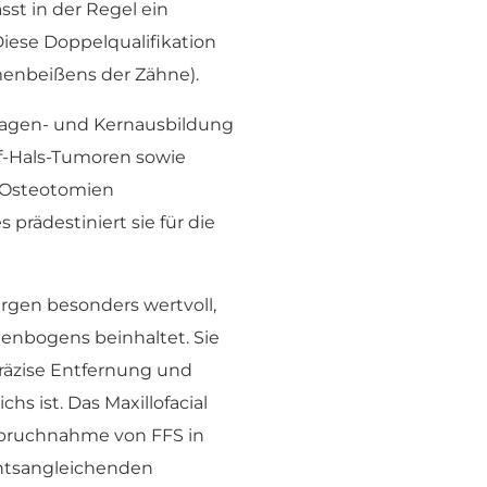
st in der Regel ein
iese Doppelqualifikation
menbeißens der Zähne).
dlagen- und Kernausbildung
pf-Hals-Tumoren sowie
e Osteotomien
prädestiniert sie für die
urgen besonders wertvoll,
uenbogens beinhaltet. Sie
präzise Entfernung und
s ist. Das Maxillofacial
nspruchnahme von FFS in
chtsangleichenden