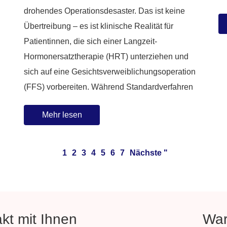
drohendes Operationsdesaster. Das ist keine
Übertreibung – es ist klinische Realität für
Patientinnen, die sich einer Langzeit-
Hormonersatztherapie (HRT) unterziehen und
sich auf eine Gesichtsverweiblichungsoperation
(FFS) vorbereiten. Während Standardverfahren
Mehr lesen
1
2
3
4
5
6
7
Nächste "
kt mit Ihnen
War