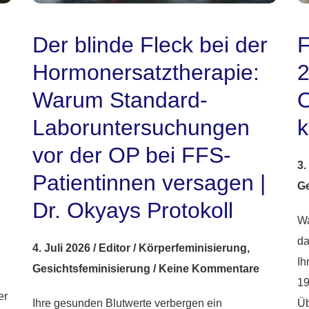
Der blinde Fleck bei der
F
Hormonersatztherapie:
2
Warum Standard-
O
Laboruntersuchungen
k
vor der OP bei FFS-
3.
Patientinnen versagen |
Ge
Dr. Okyays Protokoll
Wa
da
4. Juli 2026
/
Editor
/
Körperfeminisierung
,
Ih
Gesichtsfeminisierung
/
Keine Kommentare
19
er
Ihre gesunden Blutwerte verbergen ein
Üb