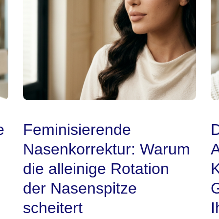
e
Feminisierende
n
Nasenkorrektur: Warum
A
die alleinige Rotation
K
der Nasenspitze
G
scheitert
I