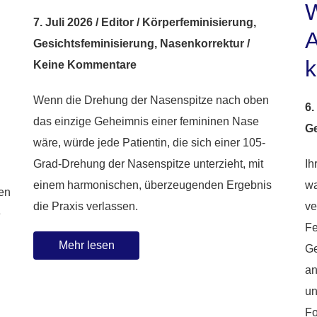
W
7. Juli 2026
/
Editor
/
Körperfeminisierung
,
A
Gesichtsfeminisierung
,
Nasenkorrektur
/
Keine Kommentare
Wenn die Drehung der Nasenspitze nach oben
6.
das einzige Geheimnis einer femininen Nase
Ge
wäre, würde jede Patientin, die sich einer 105-
Grad-Drehung der Nasenspitze unterzieht, mit
Ih
einem harmonischen, überzeugenden Ergebnis
wa
hen
die Praxis verlassen.
ve
e
Fe
Mehr lesen
Ge
an
un
Fo