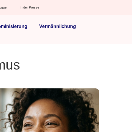
loggen
In der Presse
eminisierung
Vermännlichung
smus