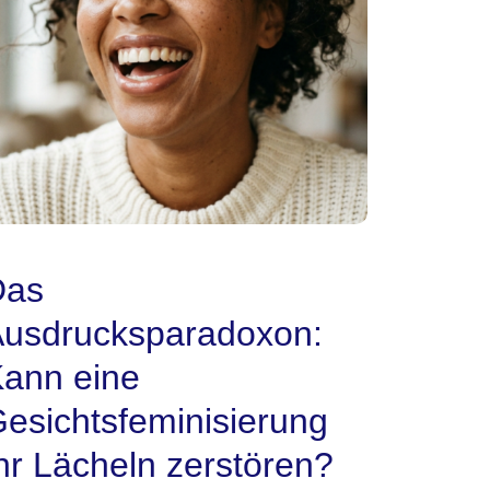
Das
usdrucksparadoxon:
ann eine
esichtsfeminisierung
hr Lächeln zerstören?