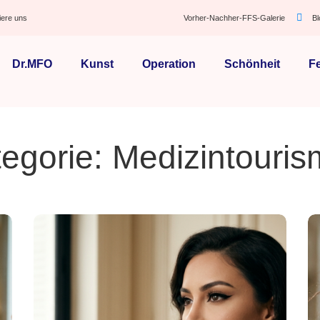
iere uns
Vorher-Nachher-FFS-Galerie
B
Dr.MFO
Kunst
Operation
Schönheit
F
egorie: Medizintouri