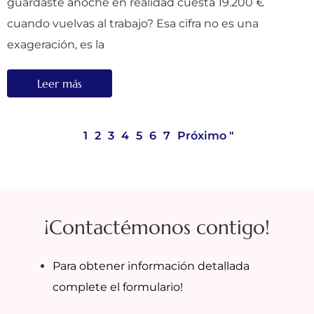
guardaste anoche en realidad cuesta 19.200 €
cuando vuelvas al trabajo? Esa cifra no es una
exageración, es la
Leer más
1
2
3
4
5
6
7
Próximo "
¡Contactémonos contigo!
Para obtener información detallada
complete el formulario!