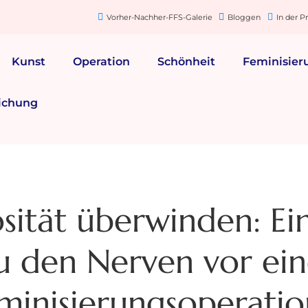
Vorher-Nachher-FFS-Galerie
Bloggen
In der P
Kunst
Operation
Schönheit
Feminisier
ichung
sität überwinden: Ei
u den Nerven vor ein
minisierungsoperatio