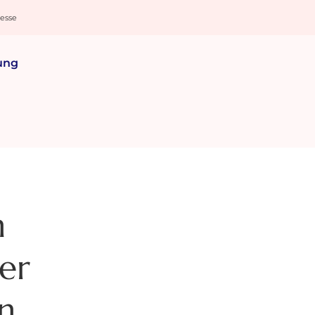
resse
ung
n
er
n